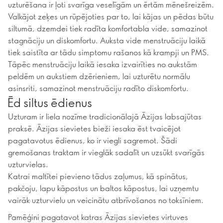
uzturēšana ir ļoti svarīga veselīgām un ērtām mēnešreizēm.
Valkājot zeķes un rūpējoties par to, lai kājas un pēdas būtu
siltumā, dzemdei tiek radīta komfortabla vide, samazinot
stagnāciju un diskomfortu. Auksta vide menstruāciju laikā
tiek saistīta ar tādu simptomu rašanos kā krampji un PMS.
Tāpēc menstruāciju laikā iesaka izvairīties no aukstām
peldēm un aukstiem dzērieniem, lai uzturētu normālu
asinsriti, samazinot menstruāciju radīto diskomfortu.
Ēd siltus ēdienus
Uzturam ir liela nozīme tradicionālajā Āzijas labsajūtas
praksē. Āzijas sievietes bieži iesaka ēst tvaicējot
pagatavotus ēdienus, ko ir viegli sagremot. Šādi
gremošanas traktam ir vieglāk sadalīt un uzsūkt svarīgās
uzturvielas.
Katrai maltītei pievieno tādus zaļumus, kā spinātus,
pakčoju, lapu kāpostus un baltos kāpostus, lai uzņemtu
vairāk uzturvielu un veicinātu atbrīvošanos no toksīniem.
Pamēģini pagatavot katras Āzijas sievietes virtuves