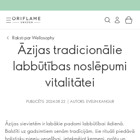
Raksti par Wellosophy
Āzijas tradicionālie
labbūtības noslēpumi
vitalitātei
PUBLICĒTS: 2024.08.22. | AUTORS: EVELIN KANGUR
Āzijas sievietēm ir labākie padomi labbūtībai ikdienā.
Balstīti uz gadsimtiem senām tradīcijām, šie rituāli piedāvā
holistisku pieeju veselībai, ietekmējot ķermeni, prātu un