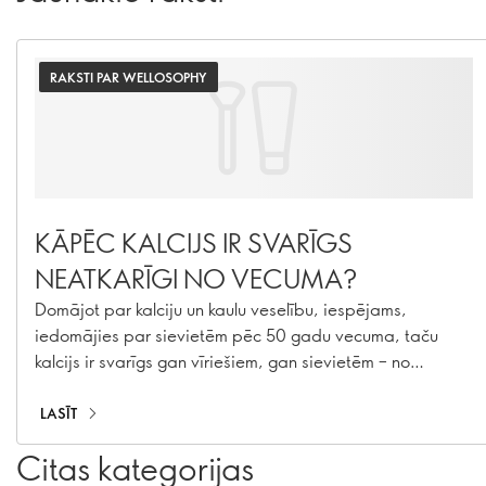
RAKSTI PAR WELLOSOPHY
KĀPĒC KALCIJS IR SVARĪGS
NEATKARĪGI NO VECUMA?
Domājot par kalciju un kaulu veselību, iespējams,
iedomājies par sievietēm pēc 50 gadu vecuma, taču
kalcijs ir svarīgs gan vīriešiem, gan sievietēm – no
bērnības un pusaudža gadiem, kā arī pieaugušā
vecumā. Uzzini, kāpēc kalcijs ir svarīgs jebkurā vecumā
LASĪT
un kā vari panākt, lai tu un tavi tuvinieki uzņemtu
Citas kategorijas
pietiekami daudz kalcija.