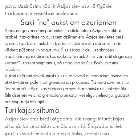
garu. Uzzināsim, kādi ir Āzijas sieviešu vērtīgākie
tradicionālie veselības noslēpumi.
Saki “nē” aukstiem dzērieniem
Viens no galvenajiem padomiem tradicionālajā Āzijas veselības
praksē ir izvairīties no aukstiem dzērieniem. Āzijas sievietes bieži
uzsver, ka, dzerot aukstus dzērienus, tiek kavēta asinsrite, radot
vēdera pūšanos un nogurumu. Šis uzskats ir dziļi iesakņojies
tradicionālajā medicīnā, kas uzskata, ka aukstums var radīt stagnāciju
ķermenī, izraisot simptomus, kā smaguma sajūtu, PMS un asins
recekļus.
Auksti dzērieni savelk muskuļus un asinsvadus, samazinot asinsrites
efektivitāti un palēninot gremošanas procesus. Tā vietā izvēlies siltu
ūdeni un zāļu tējas, kas padara ķermeni harmonisku un funkcionālu.
Silti dzērieni veicina gremošanu un uztur veselīgu vielmaiņu, gādājot
par vispārēju labsajūtu.
Turi kājas siltumā
Āzijas sievietes bieži atgādina, cik svarīgi ir turēt kājas
siltumā, lai veicinātu normālu asinsriti. Šis padoms tiek
īpaši uzsvērts menstruālā cikla laikā, kad siltuma