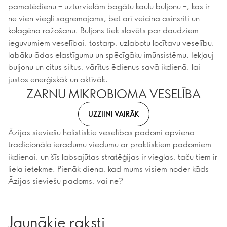
pamatēdienu – uzturvielām bagātu kaulu buljonu –, kas ir
ne vien viegli sagremojams, bet arī veicina asinsriti un
kolagēna ražošanu. Buljons tiek slavēts par daudziem
ieguvumiem veselībai, tostarp, uzlabotu locītavu veselību,
labāku ādas elastīgumu un spēcīgāku imūnsistēmu. Iekļauj
buljonu un citus siltus, vārītus ēdienus savā ikdienā, lai
justos enerģiskāk un aktīvāk.
ZARNU MIKROBIOMA VESELĪBA
UZZIINI VAIRĀK
Āzijas sieviešu holistiskie veselības padomi apvieno
tradicionālo ieradumu viedumu ar praktiskiem padomiem
ikdienai, un šīs labsajūtas stratēģijas ir vieglas, taču tiem ir
liela ietekme. Pienāk diena, kad mums visiem noder kāds
Āzijas sieviešu padoms, vai ne?
Jaunākie raksti