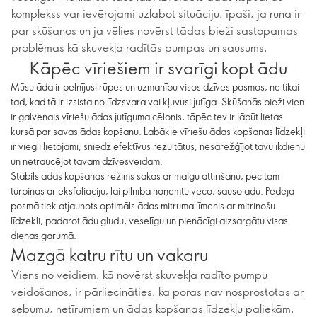
komplekss var ievērojami uzlabot situāciju, īpaši, ja runa ir
par skūšanos un ja vēlies novērst tādas bieži sastopamas
problēmas kā skuvekļa radītās pumpas un sausums.
Kāpēc vīriešiem ir svarīgi kopt ādu
Mūsu āda ir pelnījusi rūpes un uzmanību visos dzīves posmos, ne tikai
tad, kad tā ir izsista no līdzsvara vai kļuvusi jutīga. Skūšanās bieži vien
ir galvenais vīriešu ādas jutīguma cēlonis, tāpēc tev ir jābūt lietas
kursā par savas ādas kopšanu. Labākie vīriešu ādas kopšanas līdzekļi
ir viegli lietojami, sniedz efektīvus rezultātus, nesarežģījot tavu ikdienu
un netraucējot tavam dzīvesveidam.
Stabils ādas kopšanas režīms sākas ar maigu attīrīšanu, pēc tam
turpinās ar eksfoliāciju, lai pilnībā noņemtu veco, sauso ādu. Pēdējā
posmā tiek atjaunots optimāls ādas mitruma līmenis ar mitrinošu
līdzekli, padarot ādu gludu, veselīgu un pienācīgi aizsargātu visas
dienas garumā.
Mazgā katru rītu un vakaru
Viens no veidiem, kā novērst skuvekļa radīto pumpu
veidošanos, ir pārliecināties, ka poras nav nosprostotas ar
sebumu, netīrumiem un ādas kopšanas līdzekļu paliekām.