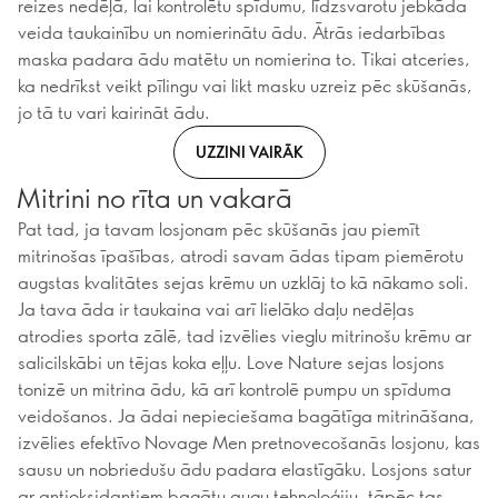
reizes nedēļā, lai kontrolētu spīdumu, līdzsvarotu jebkāda
veida taukainību un nomierinātu ādu. Ātrās iedarbības
maska padara ādu matētu un nomierina to. Tikai atceries,
ka nedrīkst veikt pīlingu vai likt masku uzreiz pēc skūšanās,
jo tā tu vari kairināt ādu.
UZZINI VAIRĀK
Mitrini no rīta un vakarā
Pat tad, ja tavam losjonam pēc skūšanās jau piemīt
mitrinošas īpašības, atrodi savam ādas tipam piemērotu
augstas kvalitātes sejas krēmu un uzklāj to kā nākamo soli.
Ja tava āda ir taukaina vai arī lielāko daļu nedēļas
atrodies sporta zālē, tad izvēlies vieglu mitrinošu krēmu ar
salicilskābi un tējas koka eļļu. Love Nature sejas losjons
tonizē un mitrina ādu, kā arī kontrolē pumpu un spīduma
veidošanos. Ja ādai nepieciešama bagātīga mitrināšana,
izvēlies efektīvo Novage Men pretnovecošanās losjonu, kas
sausu un nobriedušu ādu padara elastīgāku. Losjons satur
ar antioksidantiem bagātu augu tehnoloģiju, tāpēc tas