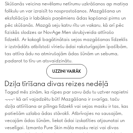
Skūšanās veicina nevēlamu netīrumu uzkrāšanos ap matiņa
folikulu un var izraisīt to nosprostošanos. Mazgāšana un
eksfoliācija ir labākais paņēmiens ādas kopšanai pirms un
pēc skūšanās. Mazgā seju katru rītu un vakaru, kā arī pēc
fiziskās slodzes ar NovAge Men skrubjveida attīrošo
līdzekli. Ar kokogli bagātinātais sejas mazgāšanas līdzeklis
ir izstrādāts atbilstoši vīriešu ādai raksturīgajām īpašībām,
tas attīra ādu no atmirušajām ādas šūnām un sebuma,
padarot to tīru un atsvaidzinātu.
UZZINI VAIRĀK
Dziļa tīrīšana divas reizes nedēļā
Tagad mēs zinām, ka rūpes par savu ādu tu uztver nopietni
¬¬¬– kā arī vajadzētu būt! Mazgāšana ir svarīga, taču
dziļa attīrīšana ar pīlinga līdzekli vai sejas masku ir tas, kas
patiešām uzlabo ādas stāvokli. Atbrīvojies no sausajām,
vecajām ādas šūnām, liekot ādai izskatīties atjaunotai un
veselīgai. Izmanto Pure Skin māla masku reizi vai divas