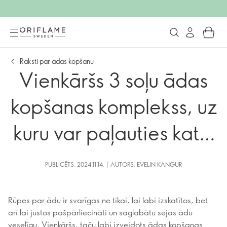
Raksti par ādas kopšanu
Vienkāršs 3 soļu ādas
kopšanas komplekss, uz
kuru var paļauties katrs
vīrietis
PUBLICĒTS: 2024.11.14. | AUTORS: EVELIN KANGUR
Rūpes par ādu ir svarīgas ne tikai, lai labi izskatītos, bet
arī lai justos pašpārliecināti un saglabātu sejas ādu
veselīgu. Vienkāršs, taču labi izveidots ādas kopšanas