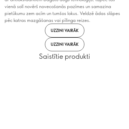
vienā solī novērš novecošanās pazīmes un samazina
pietūkumu zem acīm un tumšos lokus. Veldzē ādas slāpes
pēc katras mazgāšanas vai pīlinga reizes.
UZZINI VAIRĀK
UZZINI VAIRĀK
Saistītie produkti