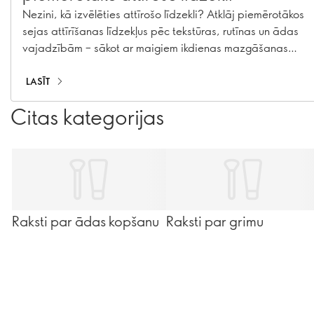
Nezini, kā izvēlēties attīrošo līdzekli? Atklāj piemērotākos
sejas attīrīšanas līdzekļus pēc tekstūras, rutīnas un ādas
vajadzībām – sākot ar maigiem ikdienas mazgāšanas
līdzekļiem līdz dubultajai attīrīšanai.
LASĪT
Citas kategorijas
Raksti par ādas kopšanu
Raksti par grimu