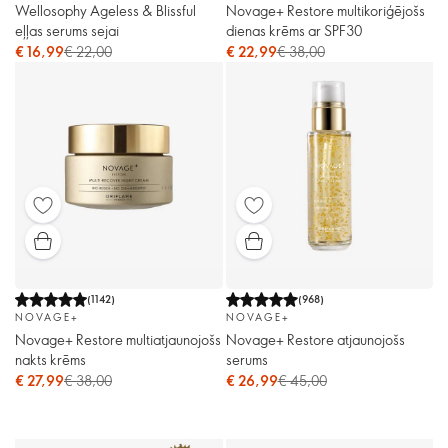
Wellosophy Ageless & Blissful
Novage+ Restore multikoriģējošs
eļļas serums sejai
dienas krēms ar SPF30
€ 16,99
€ 22,00
€ 22,99
€ 38,00
(
1142
)
(
968
)
NOVAGE+
NOVAGE+
Novage+ Restore multiatjaunojošs
Novage+ Restore atjaunojošs
nakts krēms
serums
€ 27,99
€ 38,00
€ 26,99
€ 45,00