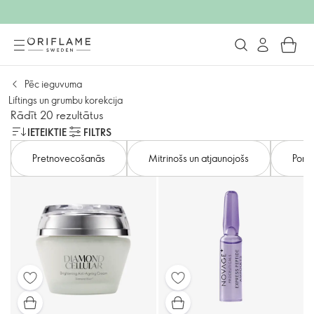
Pēc ieguvuma
Liftings un grumbu korekcija
Rādīt 20 rezultātus
IETEIKTIE
FILTRS
Pretnovecošanās
Mitrinošs un atjaunojošs
Poru