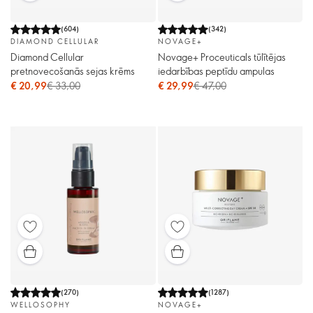
(
604
)
(
342
)
DIAMOND CELLULAR
NOVAGE+
Diamond Cellular
Novage+ Proceuticals tūlītējas
pretnovecošanās sejas krēms
iedarbības peptīdu ampulas
€ 20,99
€ 33,00
€ 29,99
€ 47,00
(
270
)
(
1287
)
WELLOSOPHY
NOVAGE+