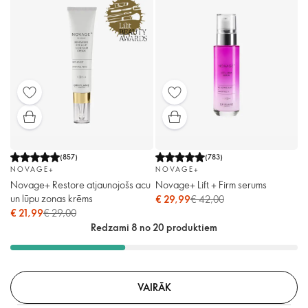
(
857
)
(
783
)
NOVAGE+
NOVAGE+
Novage+ Restore atjaunojošs acu
Novage+ Lift + Firm serums
un lūpu zonas krēms
€ 29,99
€ 42,00
€ 21,99
€ 29,00
Redzami 8 no 20 produktiem
VAIRĀK