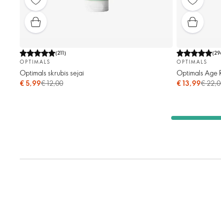
(
211
)
(
29
OPTIMALS
OPTIMALS
Optimals skrubis sejai
Optimals Age 
€ 5,99
€ 12,00
€ 13,99
€ 22,