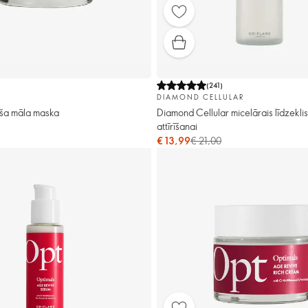
)
(
241
)
DIAMOND CELLULAR
oša māla maska
Diamond Cellular micelārais līdzeklis
attīrīšanai
€ 13,99
€ 21,00