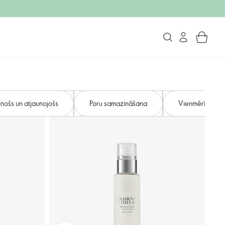
inošs un atjaunojošs
Poru samazināšana
Vienmērīgs āda