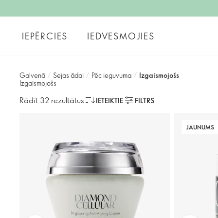
IEPĒRCIES
IEDVESMOJIES
Galvenā
/
Sejas ādai
/
Pēc ieguvuma
/
Izgaismojošs
Izgaismojošs
Rādīt 32 rezultātus
IETEIKTIE
FILTRS
JAUNUMS