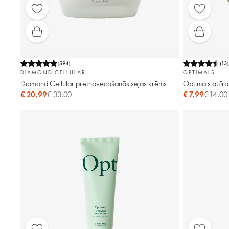
(
594
)
(
13
DIAMOND CELLULAR
OPTIMALS
Diamond Cellular pretnovecošanās sejas krēms
Optimals attīr
€ 20,99
€ 33,00
€ 7,99
€ 14,00