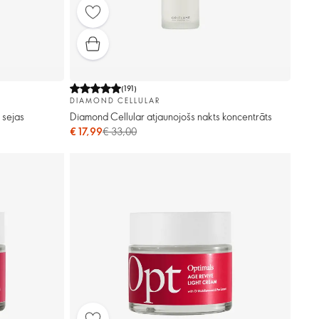
(
191
)
DIAMOND CELLULAR
 sejas
Diamond Cellular atjaunojošs nakts koncentrāts
€ 17,99
€ 33,00