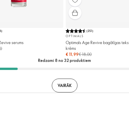
6
)
(
251
)
OPTIMALS
Revive serums
Optimals Age Revive bagātīgas teks
krēms
00
€ 11,99
€ 18,00
Redzami 8 no 32 produktiem
VAIRĀK