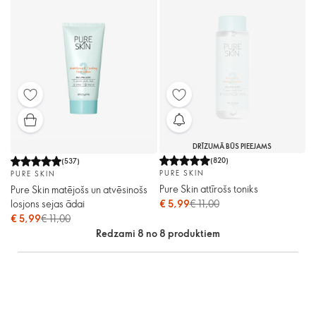
DRĪZUMĀ BŪS PIEEJAMS
(
820
)
(
537
)
PURE SKIN
PURE SKIN
Pure Skin attīrošs toniks
Pure Skin matējošs un atvēsinošs
losjons sejas ādai
€ 5,99
€ 11,00
€ 5,99
€ 11,00
Redzami 8 no 8 produktiem