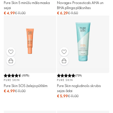
Pure Skin 5 minūšu māla maska
Novage+ Proceuticals AHA un
sejai
BHA pīlinga plāksnītes
€ 4,99
€ 11,00
€ 6,29
€ 9,50
(
1075
)
(
729
)
PURE SKIN
PURE SKIN
Pure Skin SOS želeja pūtītēm
Pure Skin nogludinošs skrubis
sejas ādai
€ 4,99
€ 11,00
€ 5,99
€ 11,00