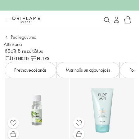
Pēc ieguvuma
Attīrīšana
Rādīt 8 rezultātus
IETEIKTIE
FILTRS
Pretnovecošanās
Mitrinošs un atjaunojošs
Poru