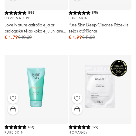
(
1992
)
(
975
)
LOVE NATURE
PURE SKIN
Love Nature attīroša eļļa ar
Pure Skin Deep Cleanse līdzeklis
bioloģisku tējas koka eļļu un laima
sejas attīrīšanai
ekstraktu
€ 4,79
€ 10,00
€ 4,99
€ 11,00
(
453
)
(
599
)
PURE SKIN
NOVAGE+