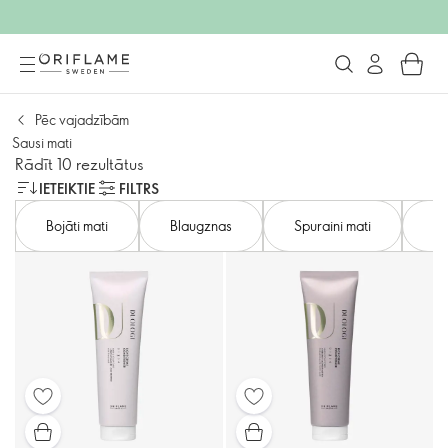
Pēc vajadzībām
Sausi mati
Rādīt 10 rezultātus
IETEIKTIE
FILTRS
Bojāti mati
Blaugznas
Spuraini mati
Ta