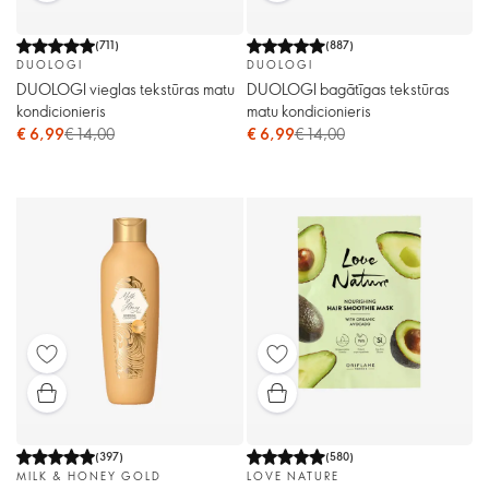
(
711
)
(
887
)
DUOLOGI
DUOLOGI
DUOLOGI vieglas tekstūras matu
DUOLOGI bagātīgas tekstūras
kondicionieris
matu kondicionieris
€ 6,99
€ 14,00
€ 6,99
€ 14,00
(
397
)
(
580
)
MILK & HONEY GOLD
LOVE NATURE