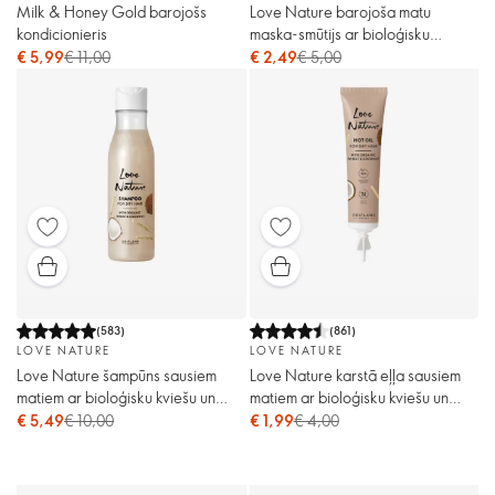
Milk & Honey Gold barojošs
Love Nature barojoša matu
kondicionieris
maska-smūtijs ar bioloģisku
avokado ekstraktu
€ 5,99
€ 11,00
€ 2,49
€ 5,00
(
583
)
(
861
)
LOVE NATURE
LOVE NATURE
Love Nature šampūns sausiem
Love Nature karstā eļļa sausiem
matiem ar bioloģisku kviešu un
matiem ar bioloģisku kviešu un
kokosriekstu ekstraktu
kokosriekstu ekstraktu
€ 5,49
€ 10,00
€ 1,99
€ 4,00