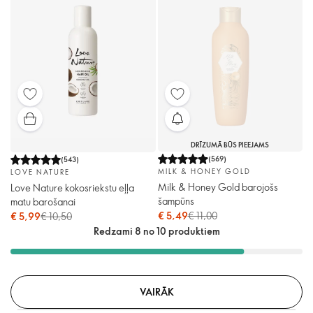
DRĪZUMĀ BŪS PIEEJAMS
(
569
)
(
543
)
MILK & HONEY GOLD
LOVE NATURE
Milk & Honey Gold barojošs
Love Nature kokosriekstu eļļa
šampūns
matu barošanai
€ 5,49
€ 11,00
€ 5,99
€ 10,50
Redzami 8 no 10 produktiem
VAIRĀK