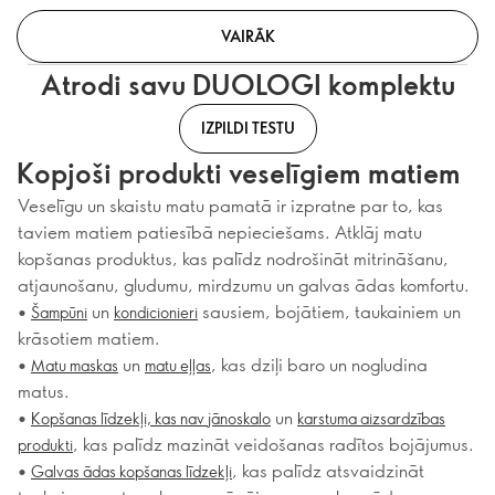
VAIRĀK
Atrodi savu DUOLOGI komplektu
IZPILDI TESTU
Kopjoši produkti veselīgiem matiem
Veselīgu un skaistu matu pamatā ir izpratne par to, kas
taviem matiem patiesībā nepieciešams. Atklāj matu
kopšanas produktus, kas palīdz nodrošināt mitrināšanu,
atjaunošanu, gludumu, mirdzumu un galvas ādas komfortu.
•
un
sausiem, bojātiem, taukainiem un
Šampūni
kondicionieri
krāsotiem matiem.
•
un
, kas dziļi baro un nogludina
Matu maskas
matu eļļas
matus.
•
un
Kopšanas līdzekļi, kas nav jānoskalo
karstuma aizsardzības
, kas palīdz mazināt veidošanas radītos bojājumus.
produkti
•
, kas palīdz atsvaidzināt
Galvas ādas kopšanas līdzekļi