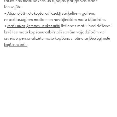
taukainas matu saknes un rūpējas par galvas ādas
labsajūtu.
•
sašķeltiem galiem,
Atjaunojoši matu kopšanas līdzekļi
nepaklausīgiem matiem un novājinātām matu šķiedrām.
•
ikdienas matu ieveidošanai.
Matu sukas, ķemmes un aksesuāri
Izvēlies matu kopšanu atbilstoši savām vajadzībām vai
izveido personalizētu matu kopšanas rutīnu ar
Duologi matu
.
kopšanas testu