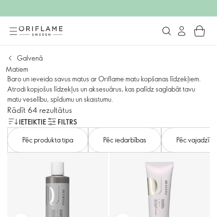
Galvenā
Matiem
Baro un ieveido savus matus ar Oriflame matu kopšanas līdzekļiem.
Atrodi kopjošus līdzekļus un aksesuārus, kas palīdz saglabāt tavu
matu veselību, spīdumu un skaistumu.
Rādīt 64 rezultātus
IETEIKTIE
FILTRS
Pēc produkta tipa
Pēc iedarbības
Pēc vajadzīb