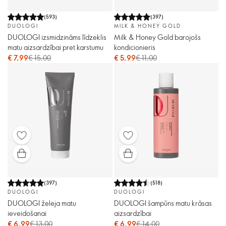
(
593
)
(
397
)
DUOLOGI
MILK & HONEY GOLD
DUOLOGI izsmidzināms līdzeklis
Milk & Honey Gold barojošs
matu aizsardzībai pret karstumu
kondicionieris
€ 7,99
€ 15,00
€ 5,99
€ 11,00
(
397
)
(
518
)
DUOLOGI
DUOLOGI
DUOLOGI želeja matu
DUOLOGI šampūns matu krāsas
ieveidošanai
aizsardzībai
€ 6,99
€ 13,00
€ 6,99
€ 14,00