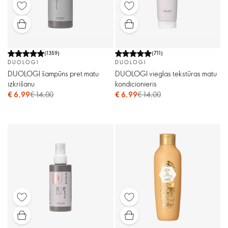
(
1359
)
(
711
)
DUOLOGI
DUOLOGI
DUOLOGI šampūns pret matu
DUOLOGI vieglas tekstūras matu
izkrišanu
kondicionieris
€ 6,99
€ 14,00
€ 6,99
€ 14,00