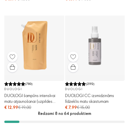
(
780
)
(
2192
)
DUOLOGI
DUOLOGI
DUOLOGI šampūns intensīvai
DUOLOGI CC izsmidzināms
matu atjaunošanai (uzpildes
līdzeklis matu skaistumam
iepakojums)
€ 12,99
€ 19,00
€ 7,99
€ 15,00
Redzami 8 no 64 produktiem