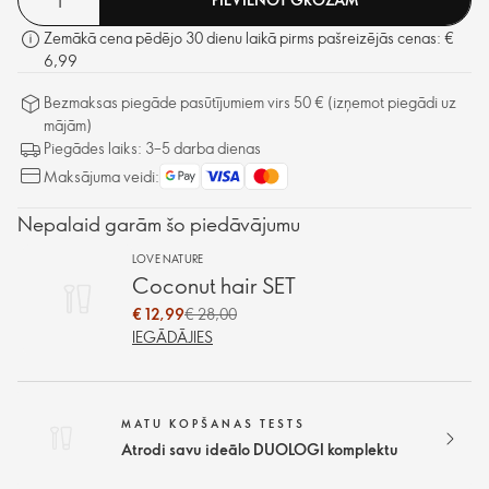
Zemākā cena pēdējo 30 dienu laikā pirms pašreizējās cenas: €
6,99
Bezmaksas piegāde pasūtījumiem virs 50 € (izņemot piegādi uz
mājām)
Piegādes laiks: 3–5 darba dienas
Maksājuma veidi:
Nepalaid garām šo piedāvājumu
LOVE NATURE
Coconut hair SET
€ 12,99
€ 28,00
IEGĀDĀJIES
MATU KOPŠANAS TESTS
Atrodi savu ideālo DUOLOGI komplektu