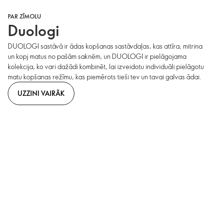
PAR ZĪMOLU
Duologi
DUOLOGI sastāvā ir ādas kopšanas sastāvdaļas, kas attīra, mitrina
un kopj matus no pašām saknēm, un DUOLOGI ir pielāgojama
kolekcija, ko vari dažādi kombinēt, lai izveidotu individuāli pielāgotu
matu kopšanas režīmu, kas piemērots tieši tev un tavai galvas ādai.
UZZINI VAIRĀK