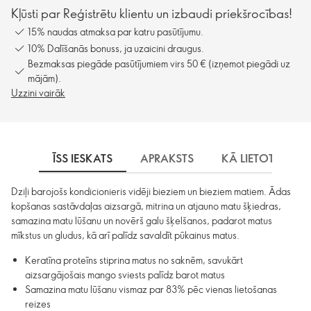
Kļūsti par Reģistrētu klientu un izbaudi priekšrocības!
15% naudas atmaksa par katru pasūtījumu.
10% Dalīšanās bonuss, ja uzaicini draugus.
Bezmaksas piegāde pasūtījumiem virs 50 € (izņemot piegādi uz
mājām).
Uzzini vairāk
ĪSS IESKATS
APRAKSTS
KĀ LIETOT
S
Dziļi barojošs kondicionieris vidēji bieziem un bieziem matiem. Ādas
kopšanas sastāvdaļas aizsargā, mitrina un atjauno matu šķiedras,
samazina matu lūšanu un novērš galu šķelšanos, padarot matus
mīkstus un gludus, kā arī palīdz savaldīt pūkainus matus.
Keratīna proteīns stiprina matus no saknēm, savukārt
aizsargājošais mango sviests palīdz barot matus
Samazina matu lūšanu vismaz par 83% pēc vienas lietošanas
reizes