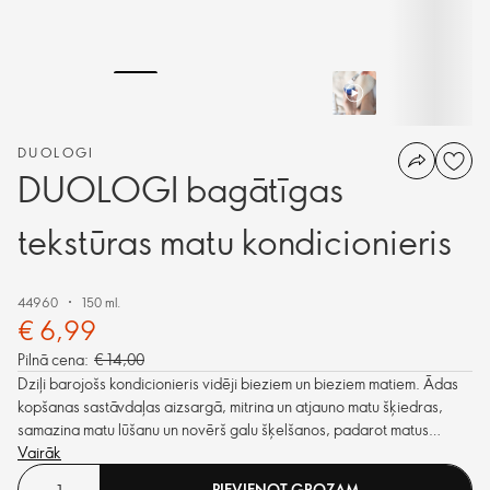
DUOLOGI
DUOLOGI bagātīgas
tekstūras matu kondicionieris
44960
150 ml.
€ 6,99
Pilnā cena:
€ 14,00
Dziļi barojošs kondicionieris vidēji bieziem un bieziem matiem. Ādas
kopšanas sastāvdaļas aizsargā, mitrina un atjauno matu šķiedras,
samazina matu lūšanu un novērš galu šķelšanos, padarot matus
mīkstus un gludus, kā arī palīdz savaldīt pūkainus matus.
Vairāk
PIEVIENOT GROZAM