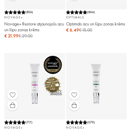
(
856
)
(
864
)
NOVAGE+
OPTIMALS
Novage+ Restore atjaunojošs acu
Optimals acu un lūpu zonas krēms
un lūpu zonas krēms
€ 6,49
€ 15,00
€ 21,99
€ 29,00
(
717
)
(
579
)
NOVAGE+
NOVAGE+