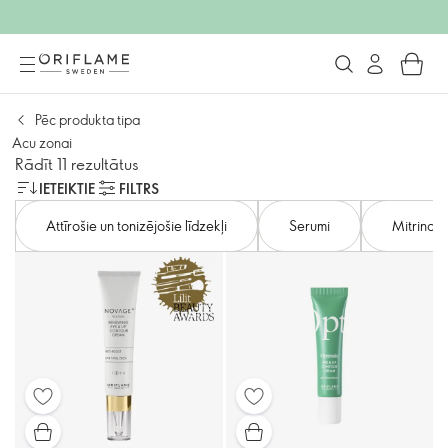
Pēc produkta tipa
Acu zonai
Rādīt 11 rezultātus
IETEIKTIE
FILTRS
Attīrošie un tonizējošie līdzekļi
Serumi
Mitrinošie