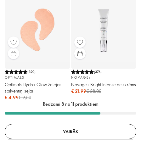
(
390
)
(
376
)
OPTIMALS
NOVAGE+
Optimals Hydra-Glow želejas
Novage+ Bright Intense acu krēms
spilventiņi sejai
€ 21,99
€ 28,00
€ 4,99
€ 9,50
Redzami 8 no 11 produktiem
VAIRĀK