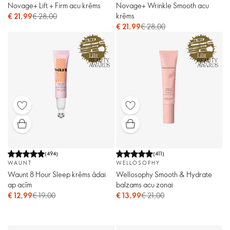
Novage+ Lift + Firm acu krēms
Novage+ Wrinkle Smooth acu
krēms
€ 21,99
€ 28,00
€ 21,99
€ 28,00
(
494
)
(
411
)
WAUNT
WELLOSOPHY
Waunt 8 Hour Sleep krēms ādai
Wellosophy Smooth & Hydrate
ap acīm
balzams acu zonai
€ 12,99
€ 19,00
€ 13,99
€ 21,00