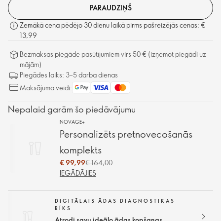
PARAUDZIŅŠ
Zemākā cena pēdējo 30 dienu laikā pirms pašreizējās cenas: €
13,99
Bezmaksas piegāde pasūtījumiem virs 50 € (izņemot piegādi uz
mājām)
Piegādes laiks: 3–5 darba dienas
Maksājuma veidi:
Nepalaid garām šo piedāvājumu
NOVAGE+
Personalizēts pretnovecošanās
komplekts
€ 99,99
€ 164,00
IEGĀDĀJIES
DIGITĀLAIS ĀDAS DIAGNOSTIKAS
RĪKS
Atrodi savu ideālo ādas kopšanas