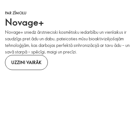
PAR ZĪMOLU
Novage+
Novage+ sniedz ārstnieciski kosmētisku iedarbību un vienlaikus ir
saudzīgs pret ādu un dabu, pateicoties mūsu bioaktivizējošajām
tehnoloģijām, kas darbojas perfektā sinhronizācijā ar tavu ādu – un
savā starpā – spēcīgi, maigi un precīzi.
UZZINI VAIRĀK