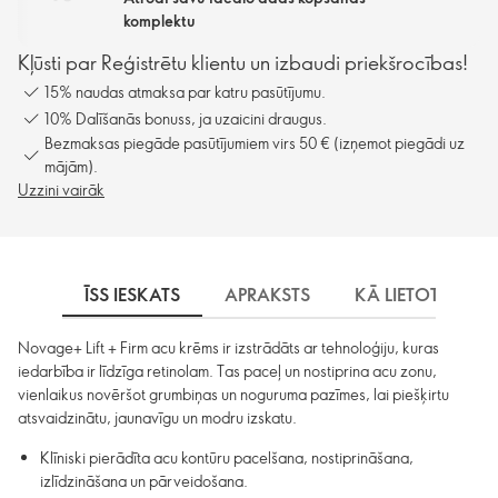
komplektu
Kļūsti par Reģistrētu klientu un izbaudi priekšrocības!
15% naudas atmaksa par katru pasūtījumu.
10% Dalīšanās bonuss, ja uzaicini draugus.
Bezmaksas piegāde pasūtījumiem virs 50 € (izņemot piegādi uz
mājām).
Uzzini vairāk
ĪSS IESKATS
APRAKSTS
KĀ LIETOT
S
Novage+ Lift + Firm acu krēms ir izstrādāts ar tehnoloģiju, kuras
iedarbība ir līdzīga retinolam. Tas paceļ un nostiprina acu zonu,
vienlaikus novēršot grumbiņas un noguruma pazīmes, lai piešķirtu
atsvaidzinātu, jaunavīgu un modru izskatu.
Klīniski pierādīta acu kontūru pacelšana, nostiprināšana,
izlīdzināšana un pārveidošana.