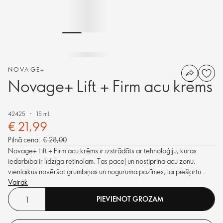
NOVAGE+
Novage+ Lift + Firm acu krēms
42425
15 ml.
€ 21,99
Pilnā cena:
€ 28,00
Novage+ Lift + Firm acu krēms ir izstrādāts ar tehnoloģiju, kuras
iedarbība ir līdzīga retinolam. Tas paceļ un nostiprina acu zonu,
vienlaikus novēršot grumbiņas un noguruma pazīmes, lai piešķirtu
atsvaidzinātu, jaunavīgu un modru izskatu.
Vairāk
PIEVIENOT GROZAM