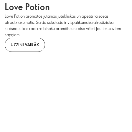
Love Potion
Love Potion aromātos jūtamas jutekliskas un apetīti raisošas
afrodiziaku notis. Saldā šokolāde ir vispatīkamākā afrodiziaka
sirdsnots, kas rada reibinošu aromātu un raisa vēlmi ļauties saviem
sapņiem
UZZINI VAIRĀK