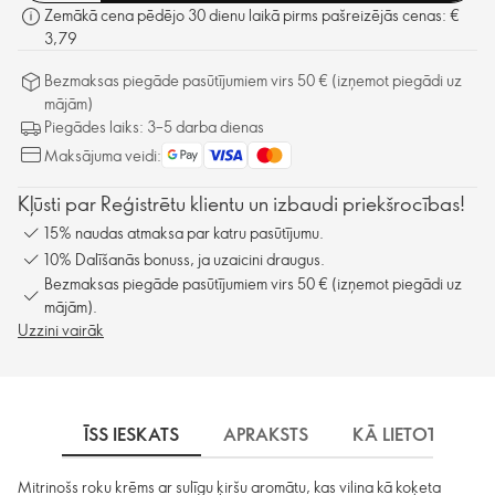
Zemākā cena pēdējo 30 dienu laikā pirms pašreizējās cenas: €
3,79
Bezmaksas piegāde pasūtījumiem virs 50 € (izņemot piegādi uz
mājām)
Piegādes laiks: 3–5 darba dienas
Maksājuma veidi:
Kļūsti par Reģistrētu klientu un izbaudi priekšrocības!
15% naudas atmaksa par katru pasūtījumu.
10% Dalīšanās bonuss, ja uzaicini draugus.
Bezmaksas piegāde pasūtījumiem virs 50 € (izņemot piegādi uz
mājām).
Uzzini vairāk
ĪSS IESKATS
APRAKSTS
KĀ LIETOT
S
Mitrinošs roku krēms ar sulīgu ķiršu aromātu, kas vilina kā koķeta