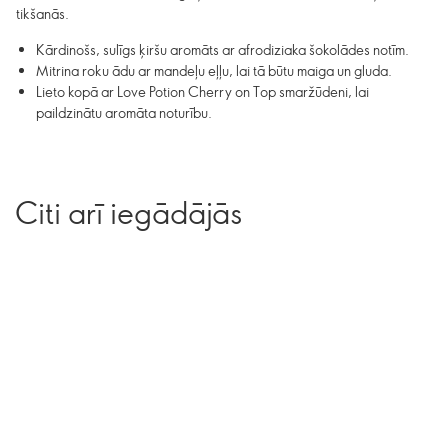
tikšanās.
Kārdinošs, sulīgs ķiršu aromāts ar afrodiziaka šokolādes notīm.
Mitrina roku ādu ar mandeļu eļļu, lai tā būtu maiga un gluda.
Lieto kopā ar Love Potion Cherry on Top smaržūdeni, lai
paildzinātu aromāta noturību.
Citi arī iegādājās