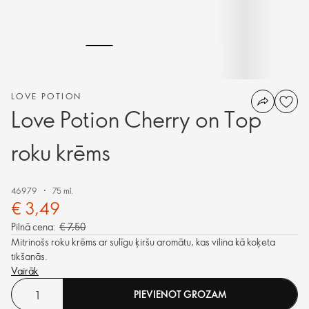
LOVE POTION
Love Potion Cherry on Top
roku krēms
46979
75 ml.
€ 3,49
Pilnā cena:
€ 7,50
Mitrinošs roku krēms ar sulīgu ķiršu aromātu, kas vilina kā koķeta
tikšanās.
Vairāk
PIEVIENOT GROZAM