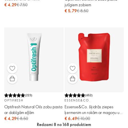
jutīgiem zobiem
€ 4,29
€ 7,50
€ 5,79
€ 8,50
(
223
)
(
652
)
OPTIFRESH
ESSENSE&CO.
Optifresh Natural Oils zobu pasta
Essense&Co. šķidrās ziepes
ar dabīgām eļļām
ķermenim un rokām ar magoņu un
vaniļas aromātu (uzpildes
€ 4,29
€ 8,50
€ 6,49
€ 10,00
iepakojums)
Redzami 8 no 168 produktiem