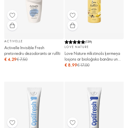
ACTIVELLE
(
139
)
Activelle Invisible Fresh
LOVE NATURE
pretsviedru dezodorants ar rullīti
Love Nature mīkstinošs ķermeņa
losjons ar bioloģisko banānu un
€ 4,29
€ 7,50
makadāmijas eļļas ekstraktu
€ 8,99
€ 17,00