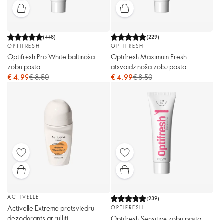
(
448
)
(
229
)
OPTIFRESH
OPTIFRESH
Optifresh Pro White baltinoša
Optifresh Maximum Fresh
zobu pasta
atsvaidzinoša zobu pasta
€ 4,99
€ 8,50
€ 4,99
€ 8,50
ACTIVELLE
(
239
)
Activelle Extreme pretsviedru
OPTIFRESH
dezodorants ar rullīti
Optifresh Sensitive zobu pasta