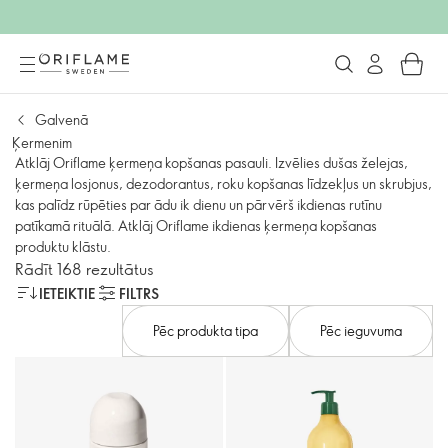
Galvenā
Ķermenim
Atklāj Oriflame ķermeņa kopšanas pasauli. Izvēlies dušas želejas,
ķermeņa losjonus, dezodorantus, roku kopšanas līdzekļus un skrubjus,
kas palīdz rūpēties par ādu ik dienu un pārvērš ikdienas rutīnu
patīkamā rituālā. Atklāj Oriflame ikdienas ķermeņa kopšanas
produktu klāstu.
Rādīt 168 rezultātus
IETEIKTIE
FILTRS
Pēc produkta tipa
Pēc ieguvuma