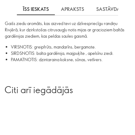
ĪSS IESKATS
APRAKSTS
SASTĀVDAĻAS
Gaišs ziedu aromāts, kas aizved tevi uz dzīvespriecīgu randiņu
Rivjērā, kur dzirkstošas citrusaugļu notis mijas ar gracioziem baltās
gardēnijas ziediem, kas peldas saules gaismā.
VIRSNOTIS: greipfrūts, mandarīns, bergamote.
SIRDSNOTIS: balta gardēnija, maijpuķīte , apelsīnu ziedi.
PAMATNOTIS: dzintaraina koksne, sūnas, vetīvers.
Citi arī iegādājās