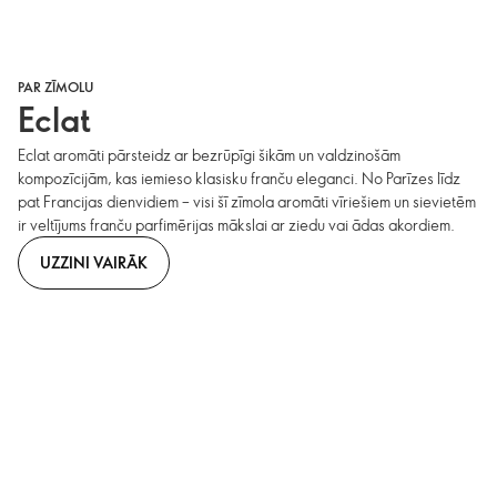
PAR ZĪMOLU
Eclat
Eclat aromāti pārsteidz ar bezrūpīgi šikām un valdzinošām
kompozīcijām, kas iemieso klasisku franču eleganci. No Parīzes līdz
pat Francijas dienvidiem – visi šī zīmola aromāti vīriešiem un sievietēm
ir veltījums franču parfimērijas mākslai ar ziedu vai ādas akordiem.
UZZINI VAIRĀK