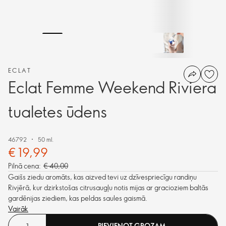
ECLAT
Eclat Femme Weekend Riviera
tualetes ūdens
46792
50 ml.
€ 19,99
Pilnā cena:
€ 40,00
Gaišs ziedu aromāts, kas aizved tevi uz dzīvespriecīgu randiņu
Rivjērā, kur dzirkstošas citrusaugļu notis mijas ar gracioziem baltās
gardēnijas ziediem, kas peldas saules gaismā.
Vairāk
PIEVIENOT GROZAM