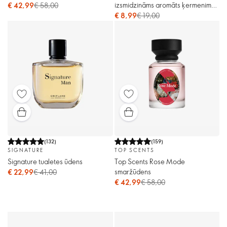
izsmidzināms aromāts ķermenim
€ 42,99
€ 58,00
un matiem
€ 8,99
€ 19,00
(
132
)
(
159
)
SIGNATURE
TOP SCENTS
Signature tualetes ūdens
Top Scents Rose Mode
smaržūdens
€ 22,99
€ 41,00
€ 42,99
€ 58,00