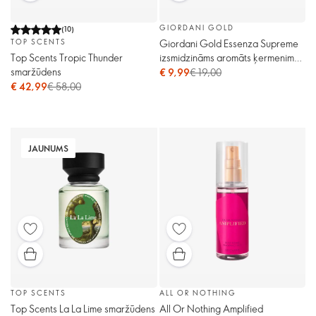
GIORDANI GOLD
(
10
)
Giordani Gold Essenza Supreme
TOP SCENTS
izsmidzināms aromāts ķermenim
Top Scents Tropic Thunder
un matiem
smaržūdens
€ 9,99
€ 19,00
€ 42,99
€ 58,00
JAUNUMS
TOP SCENTS
ALL OR NOTHING
Top Scents La La Lime smaržūdens
All Or Nothing Amplified