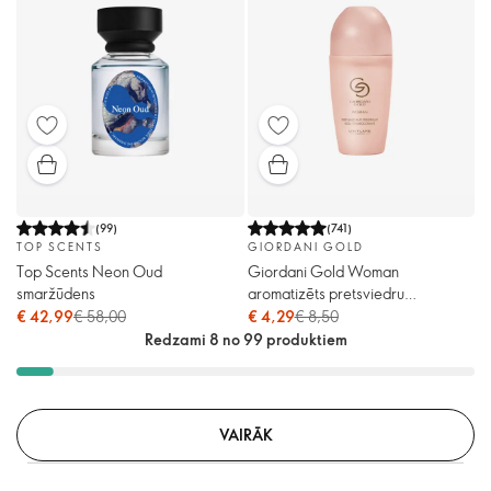
(
99
)
(
741
)
TOP SCENTS
GIORDANI GOLD
Top Scents Neon Oud
Giordani Gold Woman
smaržūdens
aromatizēts pretsviedru
dezodorants ar rullīti
€ 42,99
€ 58,00
€ 4,29
€ 8,50
Redzami 8 no 99 produktiem
VAIRĀK