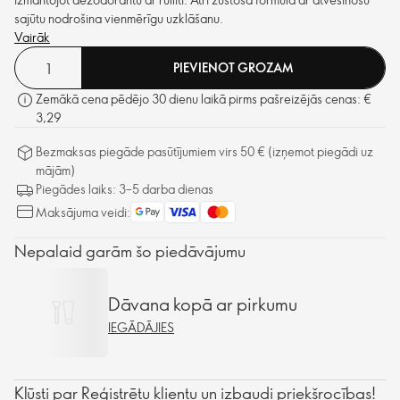
sajūtu nodrošina vienmērīgu uzklāšanu.
Vairāk
PIEVIENOT GROZAM
Zemākā cena pēdējo 30 dienu laikā pirms pašreizējās cenas: €
3,29
Bezmaksas piegāde pasūtījumiem virs 50 € (izņemot piegādi uz
mājām)
Piegādes laiks: 3–5 darba dienas
Maksājuma veidi:
Nepalaid garām šo piedāvājumu
Dāvana kopā ar pirkumu
IEGĀDĀJIES
Kļūsti par Reģistrētu klientu un izbaudi priekšrocības!