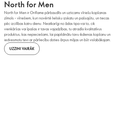
North for Men
North for Men ir Oriflame pārbaudīts un uzticams vīriešu kopšanas
zīmols – vīriešiem, kuri novērtē lielisku izskatu un pašsajūtu, un tiecas
pēc izcilības katru dienu. Neatkarīgi no ādas tipa vai to, cik
vienkāršas vai īpašas ir tavas vajadzības, tu atradīsi kvalitatīvus
produktus, kas nepieciešami, lai papildinātu tavu ikdienas kopšanu un
iedvesmotu tevi ar pārliecību doties ārpus mājas un būt vislabākajam.
UZZINI VAIRĀK