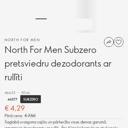
NORTH FOR MEN
North For Men Subzero
pretsviedru dezodorants ar
rullīti
46633
50 ml.
SUBZERO
44377
€ 4,29
Pilnā cena:
€ 7,50
Saglabā svaiguma sajūtu un pārliecību visas dienas garumā,
izmantojot dezodorantu ar rullīti. Ātri žūstoša formula ar atvēsinošu