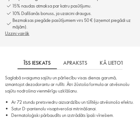
15% naudas atmaksa par katru pasūtījumu.
10% Dalīšanās bonuss, ja uzaicini draugus.
Bezmaksas piegāde pasūtījumiem virs 50 € (izņemot piegādi uz
mājām).
Uzzini vairāk
ĪSS IESKATS
APRAKSTS
KĀ LIETOT
S
Saglabā svaiguma sajūtu un pārliecību visas dienas garumā,
izmantojot dezodorantu ar rullīti. Ātri žūstoša formula ar atvēsinošu
sajūtu nodrošina vienmērīgu uzklāšanu.
Ar 72 stundu pretsviedru aizsardzību un tūlītēju atvēsinošo efektu.
Satur D-pantenolu visaptverošai mitrināšanai.
Dermatoloģiski pārbaudīts un izstrādāts īpaši vīriešiem.