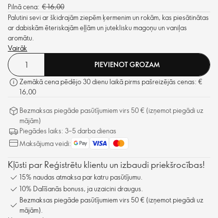
Pilnā cena:
€ 16,00
Palutini sevi ar škidrajām ziepēm ķermenim un rokām, kas piesātinātas
ar dabiskām ēteriskajām eļļām un juteklisku magoņu un vaniļas
aromātu.
Vairāk
PIEVIENOT GROZAM
Zemākā cena pēdējo 30 dienu laikā pirms pašreizējās cenas: €
16,00
Bezmaksas piegāde pasūtījumiem virs 50 € (izņemot piegādi uz
mājām)
Piegādes laiks: 3–5 darba dienas
Maksājuma veidi:
Kļūsti par Reģistrētu klientu un izbaudi priekšrocības!
15% naudas atmaksa par katru pasūtījumu.
10% Dalīšanās bonuss, ja uzaicini draugus.
Bezmaksas piegāde pasūtījumiem virs 50 € (izņemot piegādi uz
mājām).