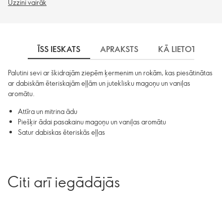
Uzzini vairāk
ĪSS IESKATS
APRAKSTS
KĀ LIETOT
S
Palutini sevi ar škidrajām ziepēm ķermenim un rokām, kas piesātinātas
ar dabiskām ēteriskajām eļļām un juteklisku magoņu un vaniļas
aromātu.
Attīra un mitrina ādu
Piešķir ādai pasakainu magoņu un vaniļas aromātu
Satur dabiskas ēteriskās eļļas
Citi arī iegādājās