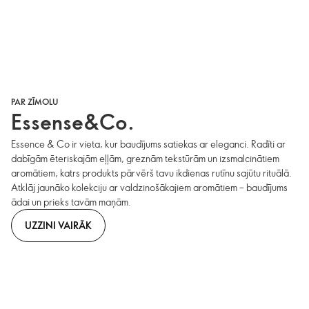
PAR ZĪMOLU
Essense&Co.
Essence & Co ir vieta, kur baudījums satiekas ar eleganci. Radīti ar
dabīgām ēteriskajām eļļām, greznām tekstūrām un izsmalcinātiem
aromātiem, katrs produkts pārvērš tavu ikdienas rutīnu sajūtu rituālā.
Atklāj jaunāko kolekciju ar valdzinošākajiem aromātiem – baudījums
ādai un prieks tavām maņām.
UZZINI VAIRĀK