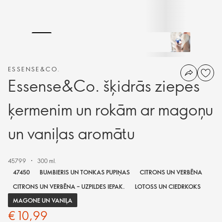
ESSENSE&CO.
Essense&Co. šķidrās ziepes
ķermenim un rokām ar magoņu
un vaniļas aromātu
45799
300 ml.
47450
BUMBIERIS UN TONKAS PUPIŅAS
CITRONS UN VERBĒNA
CITRONS UN VERBĒNA – UZPILDES IEPAK.
LOTOSS UN CIEDRKOKS
MAGONE UN VANIĻA
€ 10,99