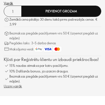
Vairāk
PIEVIENOT GROZAM
Zemākā cena pēdējo 30 dienu laikā pirms pašreizējās cenas: €
3,99
Bezmaksas piegāde pasūtījumiem virs 50 € (izņemot piegādi uz
mājām)
Piegādes laiks: 3–5 darba dienas
Maksājuma veidi:
Kļūsti par Reģistrētu klientu un izbaudi priekšrocības!
15% naudas atmaksa par katru pasūtījumu.
10% Dalīšanās bonuss, ja uzaicini draugus.
Bezmaksas piegāde pasūtījumiem virs 50 € (izņemot piegādi uz
mājām).
Uzzini vairāk