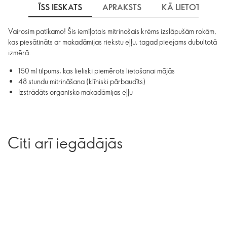
ĪSS IESKATS
APRAKSTS
KĀ LIETOT
S
Vairosim patīkamo! Šis iemīļotais mitrinošais krēms izslāpušām rokām,
kas piesātināts ar makadāmijas riekstu eļļu, tagad pieejams dubultotā
izmērā.
150 ml tilpums, kas lieliski piemērots lietošanai mājās
48 stundu mitrināšana (klīniski pārbaudīts)
Izstrādāts organisko makadāmijas eļļu
Citi arī iegādājās