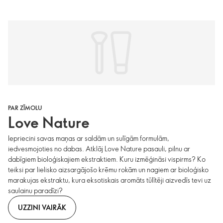
PAR ZĪMOLU
Love Nature
Iepriecini savas maņas ar saldām un sulīgām formulām,
iedvesmojoties no dabas. Atklāj Love Nature pasauli, pilnu ar
dabīgiem bioloģiskajiem ekstraktiem. Kuru izmēģināsi vispirms? Ko
teiksi par lielisko aizsargājošo krēmu rokām un nagiem ar bioloģisko
marakujas ekstraktu, kura eksotiskais aromāts tūlītēji aizvedīs tevi uz
saulainu paradīzi?
UZZINI VAIRĀK