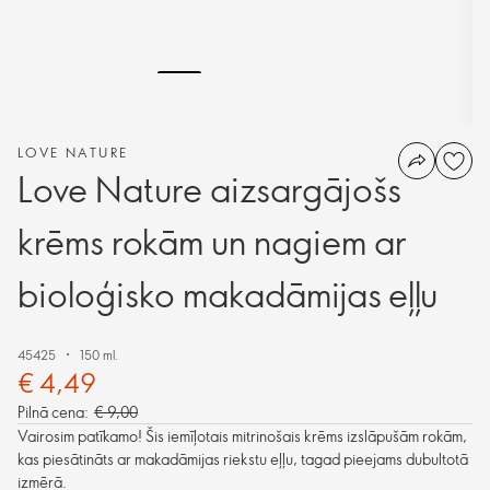
LOVE NATURE
Love Nature aizsargājošs
krēms rokām un nagiem ar
bioloģisko makadāmijas eļļu
45425
150 ml.
€ 4,49
Pilnā cena:
€ 9,00
Vairosim patīkamo! Šis iemīļotais mitrinošais krēms izslāpušām rokām,
kas piesātināts ar makadāmijas riekstu eļļu, tagad pieejams dubultotā
izmērā.