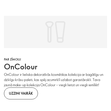
PAR ZĪMOLU
OnColour
OnColour ir lieliska dekoratīvās kosmētikas kolekcija ar bagātīgu un
dzīvīgu krāsu paleti, kas spēj acumirklī uzlabot garastāvokli. Tava
jaunā make-up kolekcija OnColour – viegli lietot un viegli iemīlēt!
UZZINI VAIRĀK