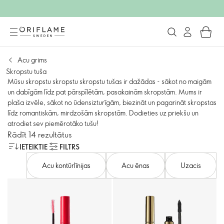
Acu grims
Skropstu tuša
Mūsu skropstu skropstu skropstu tušas ir dažādas - sākot no maigām
un dabīgām līdz pat pārspīlētām, pasakainām skropstām. Mums ir
plaša izvēle, sākot no ūdensizturīgām, biezināt un pagarināt skropstas
līdz romantiskām, mirdzošām skropstām. Dodieties uz priekšu un
atrodiet sev piemērotāko tušu!
Rādīt 14 rezultātus
IETEIKTIE
FILTRS
Acu kontūrlīnijas
Acu ēnas
Uzacis