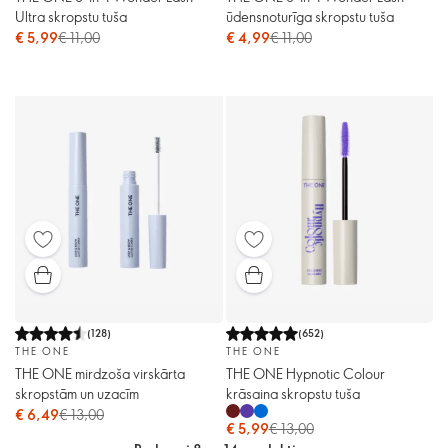
Ultra skropstu tuša
ūdensnoturīga skropstu tuša
€ 5,99
€ 11,00
€ 4,99
€ 11,00
(
128
)
(
652
)
THE ONE
THE ONE
THE ONE mirdzoša virskārta
THE ONE Hypnotic Colour
skropstām un uzacīm
krāsaina skropstu tuša
€ 6,49
€ 13,00
€ 5,99
€ 13,00