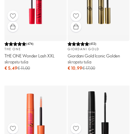
(
474
)
(
612
)
THE ONE
GIORDANI GOLD
THE ONE Wonder Lash XXL
Giordani Gold Iconic Golden
skropstu tuša
skropstu tuša
€ 5,49
€ 11,00
€ 10,99
€ 17,00