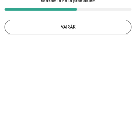
Redzami 8 no 14 produktiem
VAIRĀK