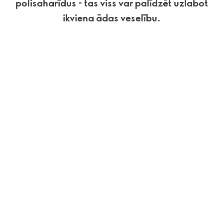
polisaharīdus - tas viss var palīdzēt uzlabot
ikviena ādas veselību.