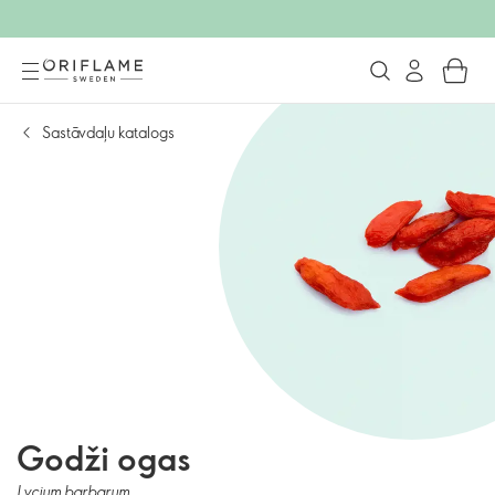
Sastāvdaļu katalogs
Godži ogas
Lycium barbarum