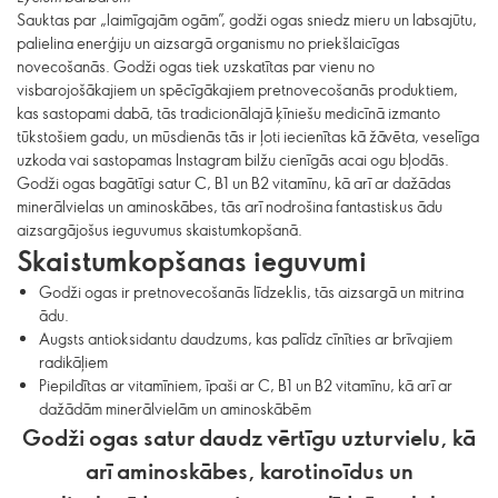
Sauktas par „laimīgajām ogām”, godži ogas sniedz mieru un labsajūtu,
palielina enerģiju un aizsargā organismu no priekšlaicīgas
novecošanās. Godži ogas tiek uzskatītas par vienu no
visbarojošākajiem un spēcīgākajiem pretnovecošanās produktiem,
kas sastopami dabā, tās tradicionālajā ķīniešu medicīnā izmanto
tūkstošiem gadu, un mūsdienās tās ir ļoti iecienītas kā žāvēta, veselīga
uzkoda vai sastopamas Instagram bilžu cienīgās acai ogu bļodās.
Godži ogas bagātīgi satur C, B1 un B2 vitamīnu, kā arī ar dažādas
minerālvielas un aminoskābes, tās arī nodrošina fantastiskus ādu
aizsargājošus ieguvumus skaistumkopšanā.
Skaistumkopšanas ieguvumi
Godži ogas ir pretnovecošanās līdzeklis, tās aizsargā un mitrina
ādu.
Augsts antioksidantu daudzums, kas palīdz cīnīties ar brīvajiem
radikāļiem
Piepildītas ar vitamīniem, īpaši ar C, B1 un B2 vitamīnu, kā arī ar
dažādām minerālvielām un aminoskābēm
Godži ogas satur daudz vērtīgu uzturvielu, kā
arī aminoskābes, karotinoīdus un