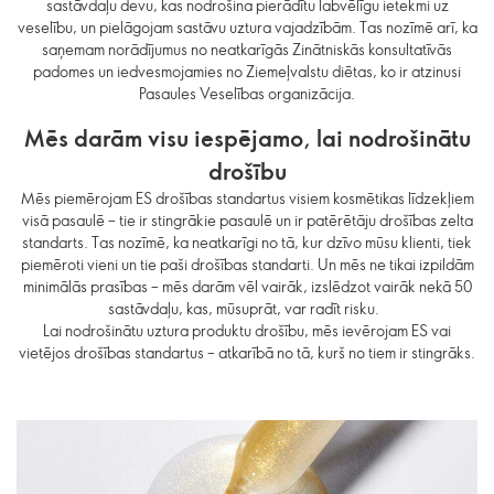
sastāvdaļu devu, kas nodrošina pierādītu labvēlīgu ietekmi uz
veselību, un pielāgojam sastāvu uztura vajadzībām. Tas nozīmē arī, ka
saņemam norādījumus no neatkarīgās Zinātniskās konsultatīvās
padomes un iedvesmojamies no Ziemeļvalstu diētas, ko ir atzinusi
Pasaules Veselības organizācija.
Mēs darām visu iespējamo, lai nodrošinātu
drošību
Mēs piemērojam ES drošības standartus visiem kosmētikas līdzekļiem
visā pasaulē – tie ir stingrākie pasaulē un ir patērētāju drošības zelta
standarts. Tas nozīmē, ka neatkarīgi no tā, kur dzīvo mūsu klienti, tiek
piemēroti vieni un tie paši drošības standarti. Un mēs ne tikai izpildām
minimālās prasības – mēs darām vēl vairāk, izslēdzot vairāk nekā 50
sastāvdaļu, kas, mūsuprāt, var radīt risku.
Lai nodrošinātu uztura produktu drošību,
mēs ievērojam ES vai
vietējos drošības standartus
–
atkarībā no tā, kurš no tiem ir stingrāks.