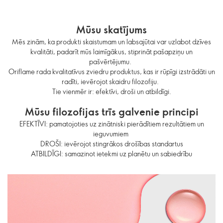
Mūsu skatījums
Mēs zinām, ka produkti skaistumam un labsajūtai var uzlabot dzīves
kvalitāti, padarīt mūs laimīgākus, stiprināt pašapziņu un
pašvērtējumu.
Oriflame rada kvalitatīvus zviedru produktus, kas ir rūpīgi izstrādāti un
radīti, ievērojot skaidru filozofiju.
Tie vienmēr ir: efektīvi, droši un atbildīgi.
Mūsu filozofijas trīs galvenie principi
EFEKTĪVI: pamatojoties uz zinātniski pierādītiem rezultātiem un
ieguvumiem
DROŠI: ievērojot stingrākos drošības standartus
ATBILDĪGI: samazinot ietekmi uz planētu un sabiedrību