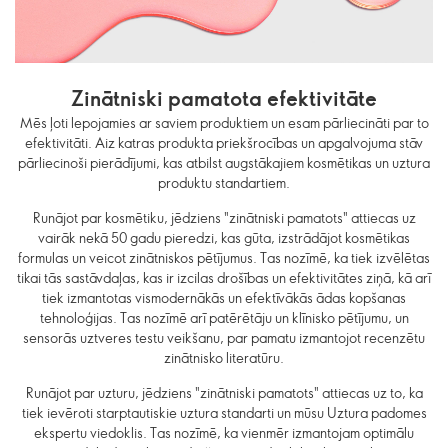
Zinātniski pamatota efektivitāte
Mēs ļoti lepojamies ar saviem produktiem un esam pārliecināti par to
efektivitāti. Aiz katras produkta priekšrocības un apgalvojuma stāv
pārliecinoši pierādījumi, kas atbilst augstākajiem kosmētikas un uztura
produktu standartiem.
Runājot par kosmētiku, jēdziens "zinātniski pamatots" attiecas uz
vairāk nekā 50 gadu pieredzi, kas gūta, izstrādājot kosmētikas
formulas un veicot zinātniskos pētījumus. Tas nozīmē, ka tiek izvēlētas
tikai tās sastāvdaļas, kas ir izcilas drošības un efektivitātes ziņā, kā arī
tiek izmantotas vismodernākās un efektīvākās ādas kopšanas
tehnoloģijas. Tas nozīmē arī patērētāju un klīnisko pētījumu, un
sensorās uztveres testu veikšanu, par pamatu izmantojot recenzētu
zinātnisko literatūru.
Runājot par uzturu, jēdziens "zinātniski pamatots" attiecas uz to, ka
tiek ievēroti starptautiskie uztura standarti un mūsu Uztura padomes
ekspertu viedoklis. Tas nozīmē, ka vienmēr izmantojam optimālu