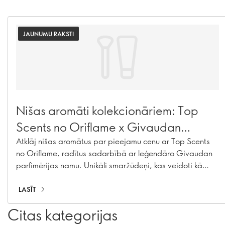
JAUNUMU RAKSTI
Nišas aromāti kolekcionāriem: Top
Scents no Oriflame x Givaudan
Parfimērijas skolas
Atklāj nišas aromātus par pieejamu cenu ar Top Scents
no Oriflame, radītus sadarbībā ar leģendāro Givaudan
parfimērijas namu. Unikāli smaržūdeņi, kas veidoti kā
kolekcionējama aromātu līnija.
LASĪT
Citas kategorijas