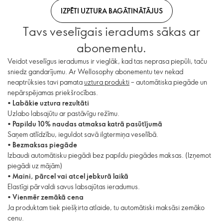
IZPĒTI UZTURA BAGĀTINĀTĀJUS
Tavs veselīgais ieradums sākas ar
abonementu.
Veidot veselīgus ieradumus ir vieglāk, kad tas neprasa piepūli, taču
sniedz gandarījumu. Ar Wellosophy abonementu tev nekad
neaptrūksies tavi pamata
uztura produkti
– automātiska piegāde un
nepārspējamas priekšrocības.
•
Labākie uztura rezultāti
Uzlabo labsajūtu ar pastāvīgu režīmu.
•
Papildu 10% naudas atmaksa katrā pasūtījumā
Saņem atlīdzību, ieguldot savā ilgtermiņa veselībā.
•
Bezmaksas piegāde
Izbaudi automātisku piegādi bez papildu piegādes maksas. (Izņemot
piegādi uz mājām)
•
Maini, pārcel vai atcel jebkurā laikā
Elastīgi pārvaldi savus labsajūtas ieradumus.
•
Vienmēr zemākā cena
Ja produktam tiek piešķirta atlaide, tu automātiski maksāsi zemāko
cenu.