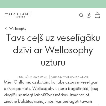
Wellosophy
Tavs ceļš uz veselīgāku
dzīvi ar Wellosophy
uzturu
PUBLICĒTS: 2025.03.30. | AUTORS: VALERIA SOLONARI
Mēs, Oriflame, uzskatām, ka labs uzturs ir veselīgas
dzīves pamats. Wellosophy uztura bagātinātāji ļauj
vieglāk sasniegt labbūtības mērķus, izmantojot
zinātnē balstītus risinājumus, kas pielāgoti tavam