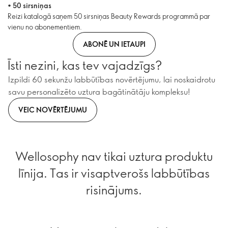
•
50 sirsniņas
Reizi katalogā saņem 50 sirsniņas Beauty Rewards programmā par
vienu no abonementiem.
ABONĒ UN IETAUPI
Īsti nezini, kas tev vajadzīgs?
Izpildi 60 sekunžu labbūtības novērtējumu, lai noskaidrotu
savu personalizēto uztura bagātinātāju kompleksu!
VEIC NOVĒRTĒJUMU
Wellosophy nav tikai uztura produktu
līnija. Tas ir visaptverošs labbūtības
risinājums.