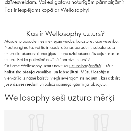
dzīvesveidam. Vai esi gatavs noturīgām pārmaiņām?
Tas ir iespējams kopā ar Wellosophy!
Kas ir Wellosophy uzturs?
Mūsdienu pasaulē mēs meklējam veidus, kā uzturēt labu veselību.
Neatkarīgi no tā, vai tie ir labāki ēšanas paradumi, sabalansēta
uztura lietošana vai enerģijas līmeņa uzlabošana, šis ceļš sākas ar
uzturu. Bet ko patiesībā nozīmē “pareizs uzturs”?
Oriflame Wellosophy uzturs nav tikai
uztura bagātinātāji
– tā ir
holistiska pieeja veselībai un labsajūtai.
Mūsu filozofija ir
vienkārša: zinātnē balstīti, viegli ievērojami
risinājumi, kas atbilst
jūsu dzīvesveidam
un palīdz sasniegt ilgtermiņa labsajūtu.
Wellosophy seši uztura mērķi