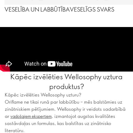
VESELĪBA UN LABBŪTĪBA
VESELĪGS SVARS
Kāpēc izvēlēties Wellosophy uztura
produktus?
Kāpēc izvēlēties Wellosophy uzturu?
Oriflame ne tikai runā par labbūtību – mēs balstāmies uz
zinātniskiem pētījumiem. Wellosophy ir veidots sadarbībā
ar
, izmantojot augstas kvalitātes
vadošajiem ekspertiem
sastāvdaļas un formulas, kas balstītas uz zinātnisko
literatūru.