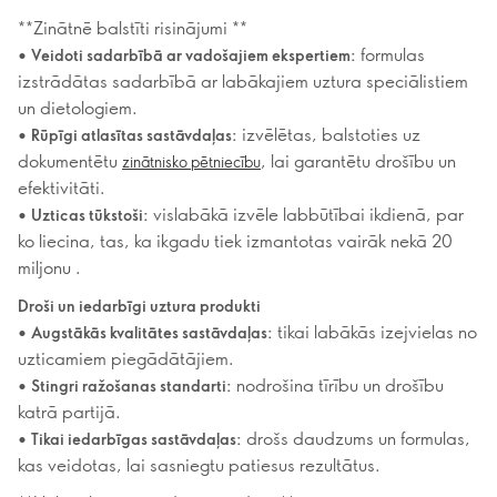
**Zinātnē balstīti risinājumi **
•
formulas
Veidoti sadarbībā ar vadošajiem ekspertiem:
izstrādātas sadarbībā ar labākajiem uztura speciālistiem
un dietologiem.
•
izvēlētas, balstoties uz
Rūpīgi atlasītas sastāvdaļas:
dokumentētu
, lai garantētu drošību un
zinātnisko pētniecību
efektivitāti.
•
vislabākā izvēle labbūtībai ikdienā, par
Uzticas tūkstoši:
ko liecina, tas, ka ikgadu tiek izmantotas vairāk nekā 20
miljonu .
Droši un iedarbīgi uztura produkti
•
tikai labākās izejvielas no
Augstākās kvalitātes sastāvdaļas:
uzticamiem piegādātājiem.
•
nodrošina tīrību un drošību
Stingri ražošanas standarti:
katrā partijā.
•
drošs daudzums un formulas,
Tikai iedarbīgas sastāvdaļas:
kas veidotas, lai sasniegtu patiesus rezultātus.