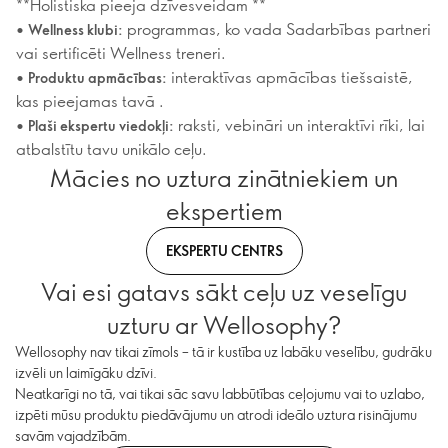
**Holistiska pieeja dzīvesveidam **
•
programmas, ko vada Sadarbības partneri
Wellness klubi:
vai sertificēti Wellness treneri.
•
interaktīvas apmācības tiešsaistē,
Produktu apmācības:
kas pieejamas tavā .
•
raksti, vebināri un interaktīvi rīki, lai
Plaši ekspertu viedokļi:
atbalstītu tavu unikālo ceļu.
Mācies no uztura zinātniekiem un
ekspertiem
EKSPERTU CENTRS
Vai esi gatavs sākt ceļu uz veselīgu
uzturu ar Wellosophy?
Wellosophy nav tikai zīmols – tā ir kustība uz labāku veselību, gudrāku
izvēli un laimīgāku dzīvi.
Neatkarīgi no tā, vai tikai sāc savu labbūtības ceļojumu vai to uzlabo,
izpēti mūsu produktu piedāvājumu un atrodi ideālo uztura risinājumu
savām vajadzībām.