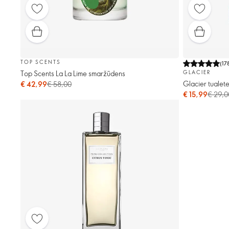
TOP SCENTS
(
17
Top Scents La La Lime smaržūdens
GLACIER
Glacier tualet
€ 42,99
€ 58,00
€ 15,99
€ 29,0