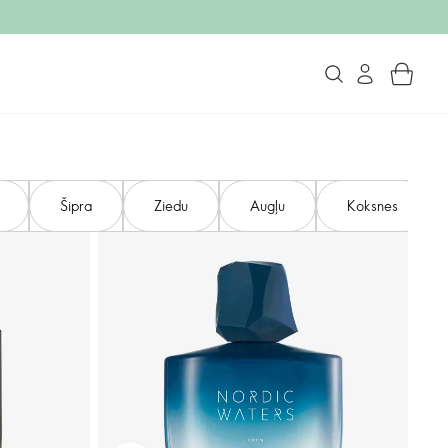
Šipra
Ziedu
Augļu
Koksnes