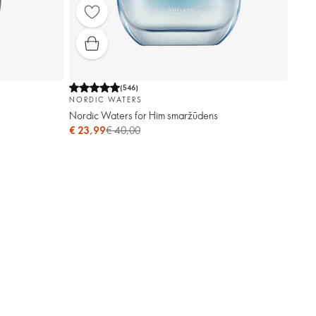
(
546
)
NORDIC WATERS
Nordic Waters for Him smaržūdens
€ 23,99
€ 40,00