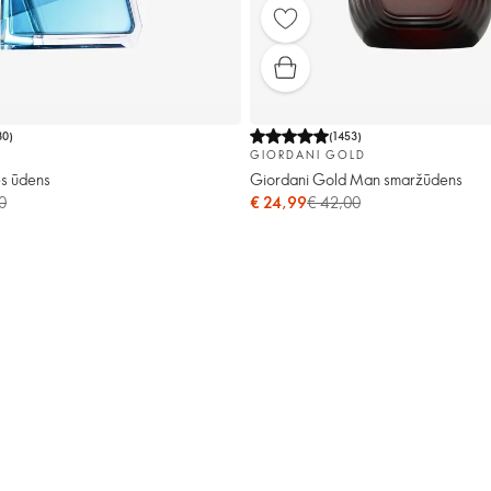
80
)
(
1453
)
GIORDANI GOLD
es ūdens
Giordani Gold Man smaržūdens
0
€ 24,99
€ 42,00