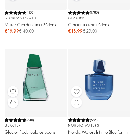
(
1103
)
(
1780
)
GIORDANI GOLD
GLACIER
Mister Giordani smaržūdens
Glacier tualetes ūdens
€ 19,99
€ 40,00
€ 15,99
€ 29,00
(
640
)
(
586
)
GLACIER
NORDIC WATERS
Glacier Rock tualetes ūdens
Nordic Waters Infinite Blue for Him