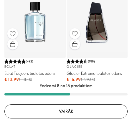
(
492
)
(
918
)
ECLAT
GLACIER
Eclat Toujours tualetes ūdens
Glacier Extreme tualetes ūdens
€ 13,99
€ 31,00
€ 15,99
€ 29,00
Redzami 8 no 15 produktiem
VAIRĀK