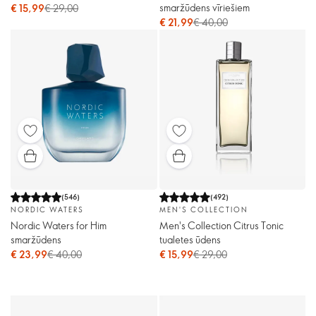
smaržūdens vīriešiem
€ 15,99
€ 29,00
€ 21,99
€ 40,00
(
546
)
(
492
)
NORDIC WATERS
MEN'S COLLECTION
Nordic Waters for Him
Men's Collection Citrus Tonic
smaržūdens
tualetes ūdens
€ 23,99
€ 40,00
€ 15,99
€ 29,00