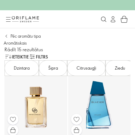
Pēc aromātu tipa
Aromātiskais
Rādīt 15 rezultātus
IETEIKTIE
FILTRS
Dzintara
Šipra
Citrusaugļi
Ziedu