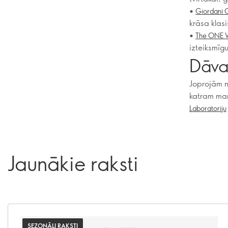
•
Giordani G
krāsa klasi
•
The ONE Wo
izteiksmīg
Dāva
Joprojām n
katram ma
Laboratoriju
Jaunākie raksti
SEZONĀLI RAKSTI