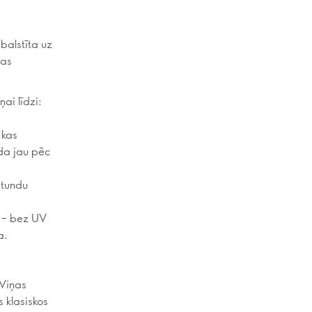
balstīta uz
vas
ņai līdzi:
 kas
da jau pēc
stundu
ā – bez UV
a.
 Viņas
s klasiskos