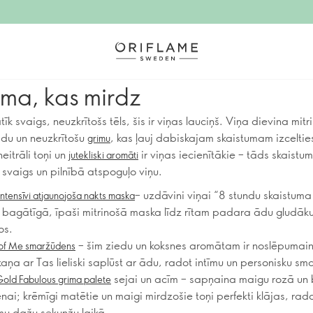
a, kas mirdz
tīk svaigs, neuzkrītošs tēls, šis ir viņas lauciņš. Viņa dievina mitr
du un neuzkrītošu
, kas ļauj dabiskajam skaistumam izceltie
grimu
neitrāli toņi un
ir viņas iecienītākie – tāds skaistum
jutekliski aromāti
 svaigs un pilnībā atspoguļo viņu.
– uzdāvini viņai “8 stundu skaistum
tensīvi atjaunojoša nakts maska
ī bagātīgā, īpaši mitrinošā maska līdz rītam padara ādu gludāku
os.
– šim ziedu un koksnes aromātam ir noslēpumain
of Me smaržūdens
aņa ar Tas lieliski saplūst ar ādu, radot intīmu un personisku sm
sejai un acīm – sapņaina maigu rozā un 
old Fabulous grima palete
enai; krēmīgi matētie un maigi mirdzošie toņi perfekti klājas, rad
u dažu sekunžu laikā.