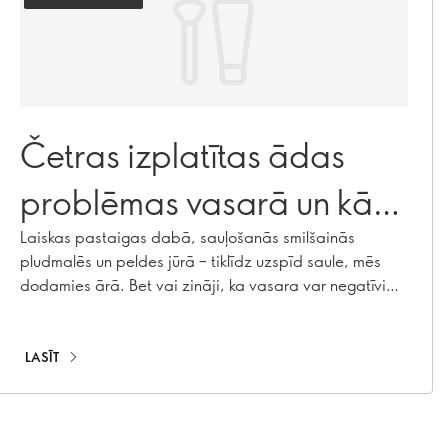
Četras izplatītas ādas
problēmas vasarā un kā
tās novērst
Laiskas pastaigas dabā, sauļošanās smilšainās
pludmalēs un peldes jūrā – tiklīdz uzspīd saule, mēs
dodamies ārā. Bet vai zināji, ka vasara var negatīvi
ietekmēt ādu? Uzskaitām četras vasarā sastopamās
ādas problēmas un pastāstīsim, kā risināt katru no tām.
LASĪT