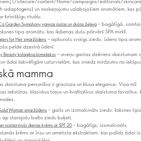
iem] (/sitecore/content/Home/campaigns/editorials/skincare
th-adaptogens) un noskaņojumu uzlabojošiem aromātiem, kas p
 brīnišķīgu rituālu.
– bagātīgā, samtai
o Garden Symphony vannas putas un dušas želeja
koksnes tipa aromātu, kas ikdienas dušu pārvērš SPA mirklī.
– apburošs svaigs ziedu, ūdens tipa aromā
ters for Her smaržūdens
oša pelde dzestrā ūdenī.
– aveņu garšas dzēriens skaistumam 
y Beauty kolagēna komplekss
un ādai labvēlīgām uzturvielām, kas sniedz mirdzumu no iekšpu
iskā mamma
 skaistuma personība ir gracioza un klusa elegance. Viņa mīl
as tekstūras, klasiskus toņus un kvalitatīvus skaistuma favorītus,
 modes.
– gaišs un izsmalcināts ziedu, koksnes tip
Gold Woman smaržūdens
s ap starojošu balto ziedu buķeti.
– bagātīgs, izsmalcināts
et nostiprinošs dienas krēms ar SPF 20
šanās krēms ar īrisu un ametista ekstraktiem, kas palīdz ādai izs
gludākai un starojošākai.