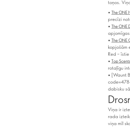
toņos. Viņa
•
The ONE Hi
precīzi not
•
The ONE Do
apjomīgas 
•
The ONE C
kopjošām eļ
Red – īstie
•
Top Scent
rotaļīgu in
• [Waunt B
code=47842
dabisku sā
Dros
Viņa ir izt
rada iztei
viņa mīl sk