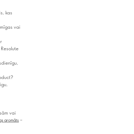
s, kas
ksmīgas vai
r
 Resolute
sdienīgu,
oduct?
igu,
āsām vai
–
gs aromāts