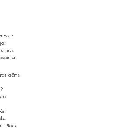
tums ir
gas
tu sevi.
rāsām un
ūras krēms
t?
kas
stām
iks.
r ‘Black