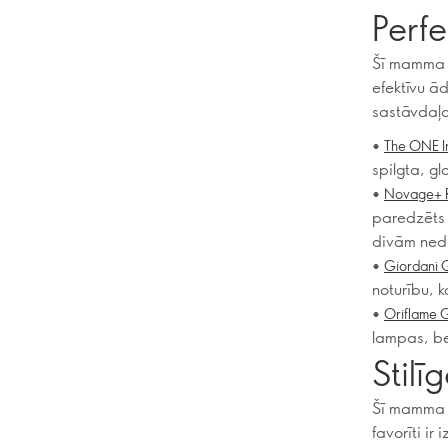
Perfe
Šī mamma v
efektīvu ā
sastāvdaļa
•
The ONE Ir
spilgta, g
•
Novage+ R
paredzēts 
divām ned
•
Giordani 
noturību, k
•
Oriflame G
lampas, bez
Stil
Šī mamma vi
favorīti ir