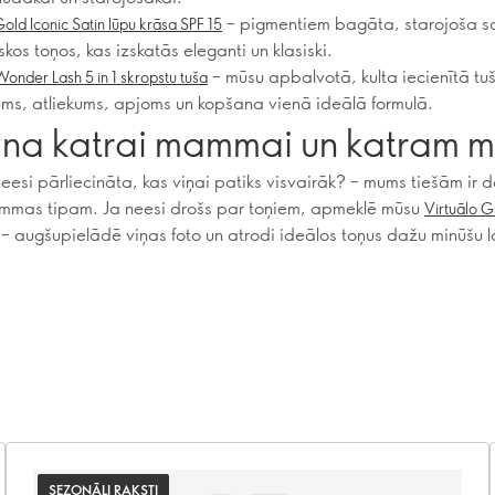
– pigmentiem bagāta, starojoša sa
old Iconic Satin lūpu krāsa SPF 15
skos toņos, kas izskatās eleganti un klasiski.
– mūsu apbalvotā, kulta iecienītā tu
nder Lash 5 in 1 skropstu tuša
ums, atliekums, apjoms un kopšana vienā ideālā formulā.
na katrai mammai un katram mi
eesi pārliecināta, kas viņai patiks visvairāk? – mums tiešām ir
mmas tipam. Ja neesi drošs par toņiem, apmeklē mūsu
Virtuālo G
– augšupielādē viņas foto un atrodi ideālos toņus dažu minūšu l
SEZONĀLI RAKSTI