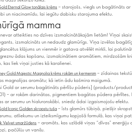
– starojošs, viegls un bagātināts ar
old Eternal Glow tonālais krēms
ābi un niacinamīdu, lai iegūtu dabisku starojuma efektu.
ūrīgā mamma
evar atteikties no dzīves izsmalcinātākajām lietām! Viņai skais
elegants, izsmalcināts un nedaudz glamūrīgs. Viņa izvēlas bagātī
glancētus klājums un vienmēr ir gatava atvēlēt mirkli, lai palutinā
greznu ādas kopšanu, izsmalcinātiem aromātiem, mirdzošām k
 kas liek viņai justies kā karalienei.
– zīdainas tekst
ney Gold Majestic Magnolia krēms rokām un ķermenim
as magnolijas aromātu; kā ietin ādu kašmira maigumā.
i Gold ar serumu bagātināts pērlīšu pūderis] (products/produc
) – ar rokām darinātas, pigmentiem bagātas pūdera pērlītes, 
s ar serumu un hialuronskābi, sniedz ādai izgaismojošu efektu.
– īsts glamūrs tūbiņā, piešķir skrop
old Iconic Golden skropstu tuša
rumu, atliekumu un izteiksmīgumu kopjošā formulā, kas viņai pat
– aromāts, kas uzlādē viņas “dīvas” enerģiju a
rk Velvet smaržūdens
zi, pačūliju un vaniļu.