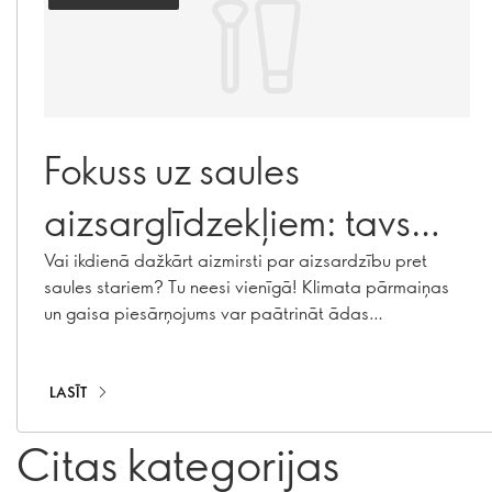
Fokuss uz saules
aizsarglīdzekļiem: tavs
labākais ceļvedis
Vai ikdienā dažkārt aizmirsti par aizsardzību pret
saules stariem? Tu neesi vienīgā! Klimata pārmaiņas
aizsardzībai no saules
un gaisa piesārņojums var paātrināt ādas
novecošanu, izraisot hiperpigmentāciju, smalkās
stariem
grumbiņas un kolagēna zudumu. Izmantojot mūsu
saules aizsarglīdzekļu klāstu, tostarp saules
LASĪT
aizsargkrēmus, mitrinošos krēmus ar SPF un kosmētiku
ar SPF filtru, tu vari būt pasargāta visu gadu!
Citas kategorijas