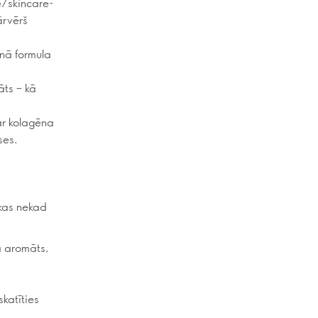
/skincare-
ārvērš
nā formula
ts – kā
ar kolagēna
ses.
 kas nekad
a aromāts,
katīties