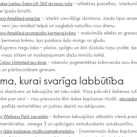
– atliektas,paceltas, izteiksm
lse Lashes Salon Lift 360 skropstu tuša
r īpašu birstīti.
– izteikti sievišķīgs dzintara, ziedu tipa aro
hing Amplified smaržas
 sevi jau ienākot telpā un saglabā noturību visu dienu.
– maksimāls efekts ar grezn
hing Amplified aromatizēts ķermeņa krēms
 ķermeņa krēmu, kas padara ādu maigu un gludu.
Express nagu laka – plaša, spilgtu un ātri žūstošu toņu izvēle, ka
 viņas stilam un noskaņojumam dažu minūšu laikā.
– intensīvi pigmentētas krēmveida acu ēn
olour Unlimited acu ēnas
 un pārliecinātam grimam.
a, kurai svarīga labbūtība
 skaistums un labsajūta iet roku rokā. Viņa pārvērš ikdienas rut
pēm par sevi – viņu piesaista lēni ādas kopšanas rituāli,
atsvaidzi
s palīdz restartēties un justies skaisti no iekšpuses.
– ikdienas labsajūtas atbalsts vienā pac
y Wellness Pack sievietēm
minerālvielas, omega 3 un spēcīgais antioksidants astaksantīns.
– [nomierinošs ādas kopšanas
y ādas kopšanas rituāla pamatkomplekts