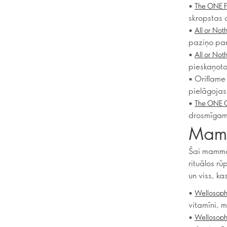
•
The ONE Fa
skropstas a
•
All or Not
paziņo par
•
All or Not
pieskaņoto
• Oriflame 
pielāgojas
•
The ONE C
drosmīgam
Mamm
Šai mammai
rituālos rū
un viss, ka
•
Wellosoph
vitamīni, 
•
Wellosoph