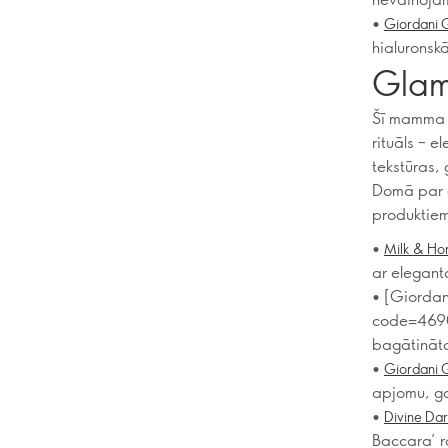
•
Giordani G
hialuronsk
Glam
Šī mamma n
rituāls – 
tekstūras, 
Domā par 
produktiem,
•
Milk & Ho
ar elegant
• [Giordan
code=46901
bagātināta
•
Giordani G
apjomu, ga
•
Divine Da
Baccara’ ro