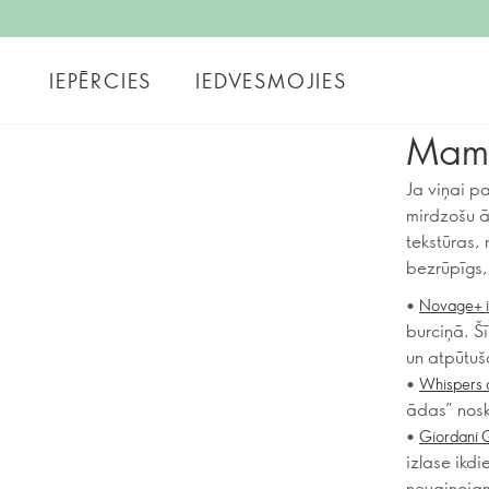
IEPĒRCIES
IEDVESMOJIES
Mamm
Ja viņai pa
mirdzošu ā
tekstūras, 
bezrūpīgs,
•
Novage+ in
burciņā. Š
un atpūtuš
•
Whispers 
ādas” nosk
•
Giordani G
izlase ikdi
nevainojam