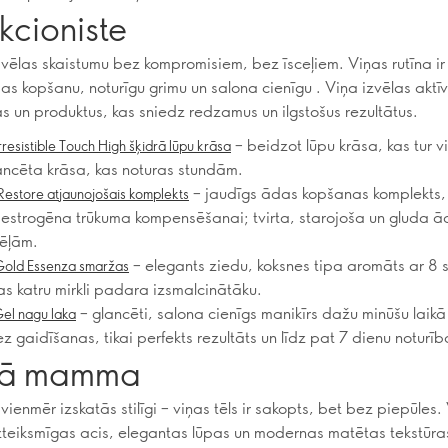
kcioniste
ēlas skaistumu bez kompromisiem, bez īsceļiem. Viņas rutīna ir 
das kopšanu, noturīgu grimu un salona cienīgu . Viņa izvēlas aktī
s un produktus, kas sniedz redzamus un ilgstošus rezultātus.
– beidzot lūpu krāsa, kas tur vi
resistible Touch High šķidrā lūpu krāsa
lancēta krāsa, kas noturas stundām.
– jaudīgs ādas kopšanas komplekts,
estore atjaunojošais komplekts
estrogēna trūkuma kompensēšanai; tvirta, starojoša un gluda ā
ēļām.
– elegants ziedu, koksnes tipa aromāts ar 8 
Gold Essenza smaržas
as katru mirkli padara izsmalcinātāku.
– glancēti, salona cienīgs manikīrs dažu minūšu laik
el nagu laka
 gaidīšanas, tikai perfekts rezultāts un līdz pat 7 dienu noturīb
īgā mamma
enmēr izskatās stilīgi – viņas tēls ir sakopts, bet bez piepūles.
 izteiksmīgas acis, elegantas lūpas un modernas matētas tekstūra