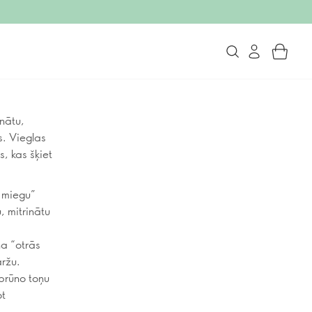
inātu,
s. Vieglas
s, kas šķiet
a miegu”
, mitrinātu
a “otrās
aržu.
brūno toņu
ot