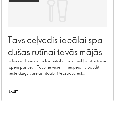
Tavs ceļvedis ideālai spa
dušas rutīnai tavās mājās
Ikdienas dzīves virpulī ir būtiski atrast mirkļus atpūtai un
rūpēm par sevi. Taču ne visiem ir iespējams baudīt
nesteidzīgu vannas rituālu. Neuztraucies!
Atsvaidzinoša tendence skaistumkopšanas pasaulē
pacels tavu dušas rutīnu jaunā, greznā spa līmenī.
Iepazīsties ar rituālajām dušām – apzinātu praksi, kas
LASĪT
pārvērš tavu ikdienas dušu atjaunojošā baudījumā!