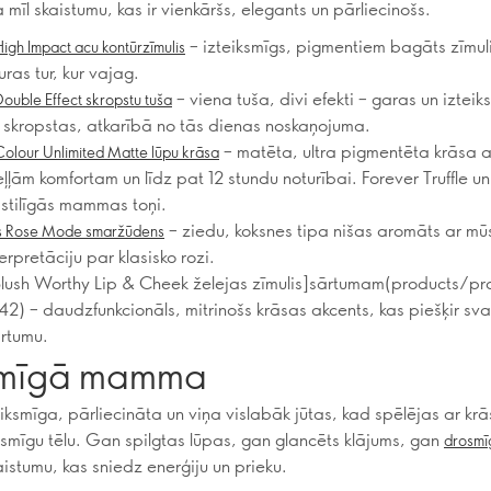
 mīl skaistumu, kas ir vienkāršs, elegants un pārliecinošs.
– izteiksmīgs, pigmentiem bagāts zīmuli
gh Impact acu kontūrzīmulis
uras tur, kur vajag.
– viena tuša, divi efekti – garas un iztei
uble Effect skropstu tuša
skropstas, atkarībā no tās dienas noskaņojuma.
– matēta, ultra pigmentēta krāsa a
olour Unlimited Matte lūpu krāsa
ļām komfortam un līdz pat 12 stundu noturībai. Forever Truffle un
 stilīgās mammas toņi.
– ziedu, koksnes tipa nišas aromāts ar mū
s Rose Mode smaržūdens
terpretāciju par klasisko rozi.
lush Worthy Lip & Cheek želejas zīmulis]sārtumam(products/pr
) – daudzfunkcionāls, mitrinošs krāsas akcents, kas piešķir sva
rtumu.
mīgā mamma
eiksmīga, pārliecināta un viņa vislabāk jūtas, kad spēlējas ar kr
ksmīgu tēlu. Gan spilgtas lūpas, gan glancēts klājums, gan
drosmī
aistumu, kas sniedz enerģiju un prieku.