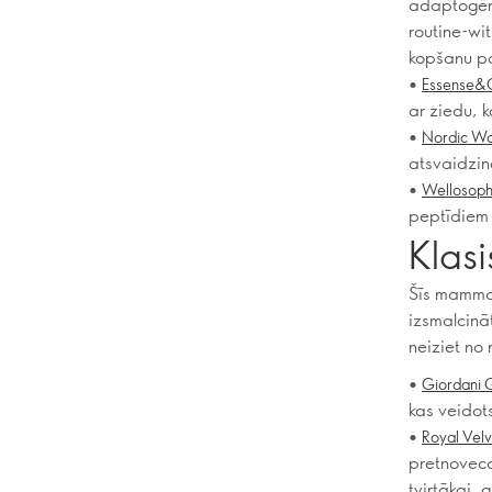
adaptogēn
routine-wi
kopšanu par
•
Essense&C
ar ziedu, 
•
Nordic Wa
atsvaidzin
•
Wellosoph
peptīdiem 
Klas
Šīs mammas
izsmalcināt
neiziet no
•
Giordani 
kas veidot
•
Royal Velv
pretnoveco
tvirtākai, 