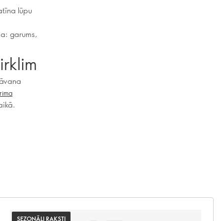
tīna lūpu
ša: garums,
rklim
 dāvana
rima
aikā.
SEZONĀLI RAKSTI