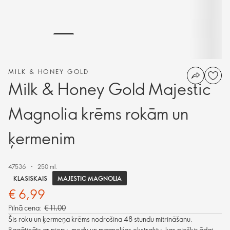
MILK & HONEY GOLD
Milk & Honey Gold Majestic
Magnolia krēms rokām un
ķermenim
47536
250 ml.
MAJESTIC MAGNOLIA
KLASISKAIS
€ 6,99
Pilnā cena:
€ 11,00
Šis roku un ķermeņa krēms nodrošina 48 stundu mitrināšanu.
Bagātināts ar pienu, medu un magnolijas ekstraktu, kas piešķir ādai