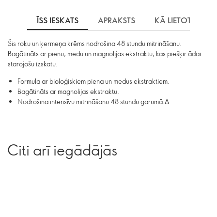
ĪSS IESKATS
APRAKSTS
KĀ LIETOT
S
Šis roku un ķermeņa krēms nodrošina 48 stundu mitrināšanu.
Bagātināts ar pienu, medu un magnolijas ekstraktu, kas piešķir ādai
starojošu izskatu.
Formula ar bioloģiskiem piena un medus ekstraktiem.
Bagātināts ar magnolijas ekstraktu.
Nodrošina intensīvu mitrināšanu 48 stundu garumā.Δ
Citi arī iegādājās