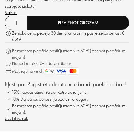
starojošu izskatu.
Vairāk
PIEVIENOT GROZAM
Zemākā cena pēdējo 30 dienu laikā pirms pašreizējās cenas: €
6,49
Bezmaksas piegāde pasūtījumiem virs 50 € (izņemot piegādi uz
mājām)
Piegādes laiks: 3–5 darba dienas
Maksājuma veidi:
Kļūsti par Reģistrētu klientu un izbaudi priekšrocības!
15% naudas atmaksa par katru pasūtījumu.
10% Dalīšanās bonuss, ja uzaicini draugus.
Bezmaksas piegāde pasūtījumiem virs 50 € (izņemot piegādi uz
mājām).
Uzzini vairāk