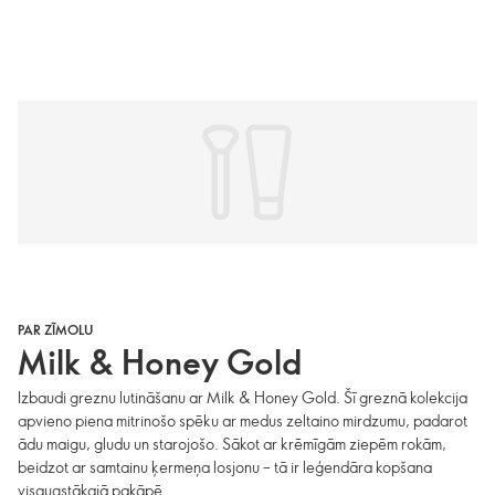
PAR ZĪMOLU
Milk & Honey Gold
Izbaudi greznu lutināšanu ar Milk & Honey Gold. Šī greznā kolekcija
apvieno piena mitrinošo spēku ar medus zeltaino mirdzumu, padarot
ādu maigu, gludu un starojošo. Sākot ar krēmīgām ziepēm rokām,
beidzot ar samtainu ķermeņa losjonu – tā ir leģendāra kopšana
visaugstākajā pakāpē.