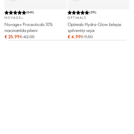
(
849
)
(
391
)
NOVAGE+
OPTIMALS
Novage+ Proceuticals 10%
Optimals Hydra-Glow želejas
niacinamīda pilieni
spilventiņi sejai
€ 25,99
€ 42,00
€ 4,99
€ 9,50