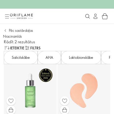
Pēc sastāvdaļas
Niacinamīds
Rādīt 2 rezultātus
IETEIKTIE
FILTRS
Salicilskābe
AHA
Laktobionskābe
Pol