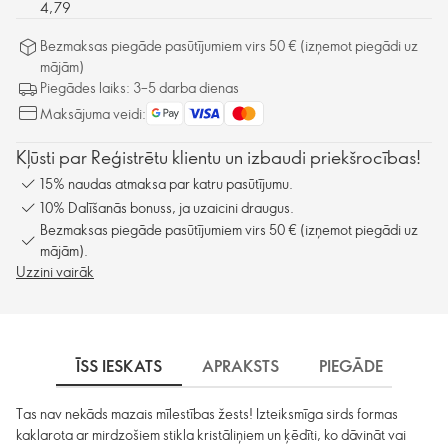
4,79
Bezmaksas piegāde pasūtījumiem virs 50 € (izņemot piegādi uz
mājām)
Piegādes laiks: 3–5 darba dienas
Maksājuma veidi:
Kļūsti par Reģistrētu klientu un izbaudi priekšrocības!
15% naudas atmaksa par katru pasūtījumu.
10% Dalīšanās bonuss, ja uzaicini draugus.
Bezmaksas piegāde pasūtījumiem virs 50 € (izņemot piegādi uz
mājām).
Uzzini vairāk
ĪSS IESKATS
APRAKSTS
PIEGĀDE
Tas nav nekāds mazais mīlestības žests! Izteiksmīga sirds formas
kaklarota ar mirdzošiem stikla kristāliņiem un ķēdīti, ko dāvināt vai