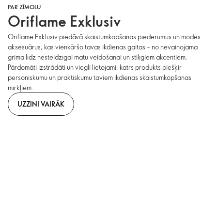
PAR ZĪMOLU
Oriflame Exklusiv
Oriflame Exklusiv piedāvā skaistumkopšanas piederumus un modes
aksesuārus, kas vienkāršo tavas ikdienas gaitas – no nevainojama
grima līdz nesteidzīgai matu veidošanai un stilīgiem akcentiem.
Pārdomāti izstrādāti un viegli lietojami, katrs produkts piešķir
personiskumu un praktiskumu taviem ikdienas skaistumkopšanas
mirkļiem.
UZZINI VAIRĀK