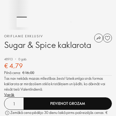
ORIFLAME EXKLUSIV
Sugar & Spice kaklarota
48913
0 gab.
€ 4,79
Pilnā cena:
€ 16,00
Tas nav nekāds mazais mīlestības žests! Izteiksmīga sirds formas
kaklarota ar mirdzošiem stikla kristāliņiem un ķēdīti, ko dāvināt vai
nēsāt tieši Valentīndienā.
Vairāk
PIEVIENOT GROZAM
Zemākā cena pēdējo 30 dienu laikā pirms pašreizējās cenas: €