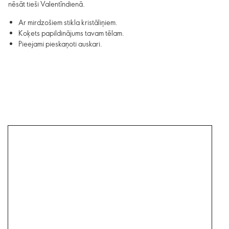
nēsāt tieši Valentīndienā.
Ar mirdzošiem stikla kristāliņiem.
Koķets papildinājums tavam tēlam.
Pieejami pieskaņoti auskari.