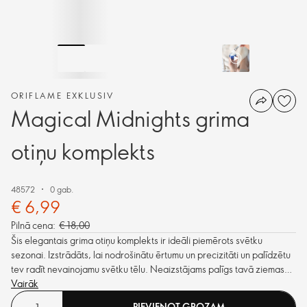
ORIFLAME EXKLUSIV
Magical Midnights grima
otiņu komplekts
48572
0 gab.
€ 6,99
Pilnā cena:
€ 18,00
Šis elegantais grima otiņu komplekts ir ideāli piemērots svētku
sezonai. Izstrādāts, lai nodrošinātu ērtumu un precizitāti un palīdzētu
tev radīt nevainojamu svētku tēlu. Neaizstājams palīgs tavā ziemas
skaistumkopšanas rituālā.
Vairāk
PIEVIENOT GROZAM