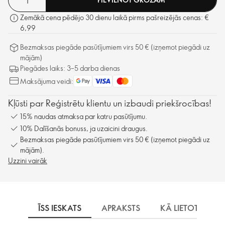
Zemākā cena pēdējo 30 dienu laikā pirms pašreizējās cenas: €
6,99
Bezmaksas piegāde pasūtījumiem virs 50 € (izņemot piegādi uz
mājām)
Piegādes laiks: 3–5 darba dienas
Maksājuma veidi:
Kļūsti par Reģistrētu klientu un izbaudi priekšrocības!
15% naudas atmaksa par katru pasūtījumu.
10% Dalīšanās bonuss, ja uzaicini draugus.
Bezmaksas piegāde pasūtījumiem virs 50 € (izņemot piegādi uz
mājām).
Uzzini vairāk
ĪSS IESKATS
APRAKSTS
KĀ LIETOT
P