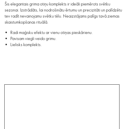
Šis elegantais grima otiņu komplekts ir ideāli piemērots svētku
sezonai. Izstrādāts, lai nodrošinātu ērtumu un precizitāti un palīdzētu
tev radīt nevainojamu svētku tēlu. Neaizstājams palīgs tavā ziemas
skaistumkopšanas rituālā.
Radi maģisku efektu ar vienu otiņas pieskārienu.
Pavisam viegli veido grimu.
Lielisks komplekts.