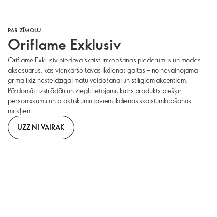
PAR ZĪMOLU
Oriflame Exklusiv
Oriflame Exklusiv piedāvā skaistumkopšanas piederumus un modes
aksesuārus, kas vienkāršo tavas ikdienas gaitas – no nevainojama
grima līdz nesteidzīgai matu veidošanai un stilīgiem akcentiem.
Pārdomāti izstrādāti un viegli lietojami, katrs produkts piešķir
personiskumu un praktiskumu taviem ikdienas skaistumkopšanas
mirkļiem.
UZZINI VAIRĀK