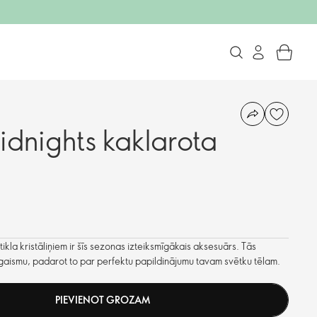
dnights kaklarota
ikla kristāliņiem ir šīs sezonas izteiksmīgākais aksesuārs. Tās
aro gaismu, padarot to par perfektu papildinājumu tavam svētku tēlam.
PIEVIENOT GROZAM