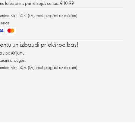
u laikā pirms pašreizējās cenas: € 10,99
miem virs 50 € (izņemot piegādi uz mājām)
ienas
lientu un izbaudi priekšrocības!
ru pasūtījumu.
aicini draugus.
miem virs 50 € (izņemot piegādi uz mājām).