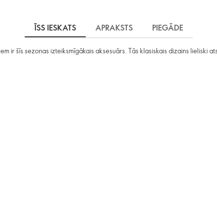
ĪSS IESKATS
APRAKSTS
PIEGĀDE
ņiem ir šīs sezonas izteiksmīgākais aksesuārs. Tās klasiskais dizains lieliski 