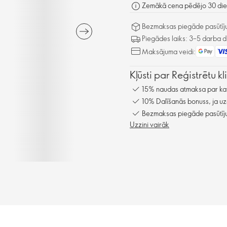
Zemākā cena pēdējo 30 dien
Bezmaksas piegāde pasūtīju
Piegādes laiks: 3–5 darba d
Maksājuma veidi:
Kļūsti par Reģistrētu k
15% naudas atmaksa par kat
10% Dalīšanās bonuss, ja uz
Bezmaksas piegāde pasūtīju
Uzzini vairāk