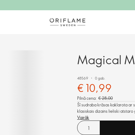
Magical Mi
48569
0 gab.
€ 10,99
Pilnā cena:
€ 28,00
Šī sudraba krāsas kaklarota ar st
klasiskais dizains lieliski atst
Vairāk