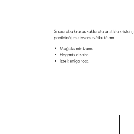
Šī sudraba krāsas kaklarota ar stikla kristāli
papildinājumu tavam svētku tēlam.
Maģisks mirdzums.
Elegants dizains.
Izteiksmīga rota.