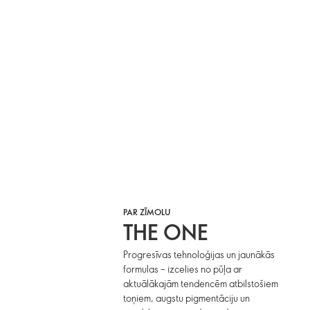
PAR ZĪMOLU
THE ONE
Progresīvas tehnoloģijas un jaunākās
formulas – izcelies no pūļa ar
aktuālākajām tendencēm atbilstošiem
toņiem, augstu pigmentāciju un