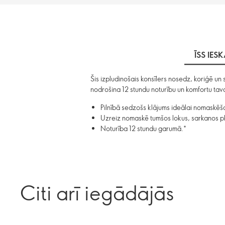
ĪSS IES
Šis izpludinošais konsīlers nosedz, koriģē un
nodrošina 12 stundu noturību un komfortu tava
Pilnībā sedzošs klājums ideālai nomaskēš
Uzreiz nomaskē tumšos lokus, sarkanos p
Noturība 12 stundu garumā.*
Citi arī iegādājās