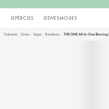
IEPĒRCIES
IEDVESMOJIES
Galvenā
/
Grims
/
Sejas
/
Korektors
/
THE ONE All-In-One Blurring 