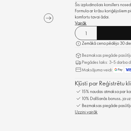
Šis izpludinošais konsīlers nosed
Formula ar krāsu koriģējošiem p
komfortu tavai ādai.
Vairāk
Zemākā cena pēdējo 30 dien
Bezmaksas piegāde pasūtīju
Piegādes laiks: 3–5 darba d
Maksājuma veidi:
Kļūsti par Reģistrētu k
15% naudas atmaksa par kat
10% Dalīšanās bonuss, ja uz
Bezmaksas piegāde pasūtīju
Uzzini vairāk