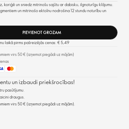
z, koriģē un sniedz mitrinošu sajūtu ar dabisku, ilgnoturīgu klājumu.
igmentiem un mitrinošo ektoīnu nodrošina 12 stundu noturību un
PIEVIENOT GROZAM
u laikā pirms pašreizējās cenas: € 5,49
miem virs 50 € (izņemot piegādi uz mājām)
ienas
lientu un izbaudi priekšrocības!
ru pasūtījumu.
aicini draugus.
miem virs 50 € (izņemot piegādi uz mājām).