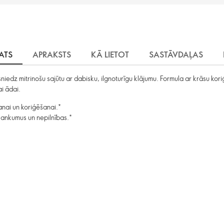
KATS
APRAKSTS
KĀ LIETOT
SASTĀVDAĻAS
 sniedz mitrinošu sajūtu ar dabisku, ilgnoturīgu klājumu. Formula ar krāsu ko
i ādai.
anai un koriģēšanai.*
lankumus un nepilnības.*