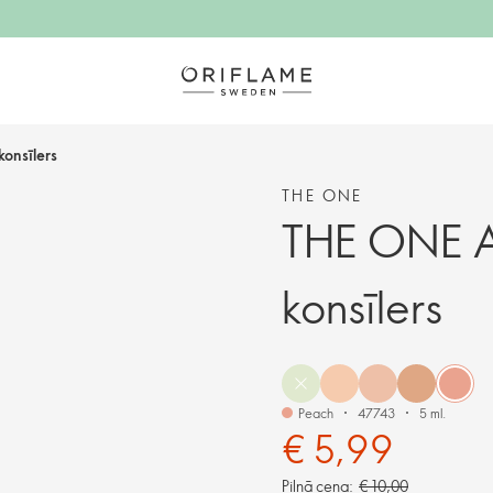
konsīlers
THE ONE
THE ONE Al
konsīlers
Peach
47743
5 ml.
€ 5,99
Pilnā cena:
€ 10,00