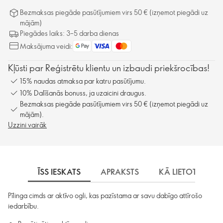
Bezmaksas piegāde pasūtījumiem virs 50 € (izņemot piegādi uz
mājām)
Piegādes laiks: 3–5 darba dienas
Maksājuma veidi:
Kļūsti par Reģistrētu klientu un izbaudi priekšrocības!
15% naudas atmaksa par katru pasūtījumu.
10% Dalīšanās bonuss, ja uzaicini draugus.
Bezmaksas piegāde pasūtījumiem virs 50 € (izņemot piegādi uz
mājām).
Uzzini vairāk
ĪSS IESKATS
APRAKSTS
KĀ LIETOT
S
Pīlinga cimds ar aktīvo ogli, kas pazīstama ar savu dabīgo attīrošo
iedarbību.