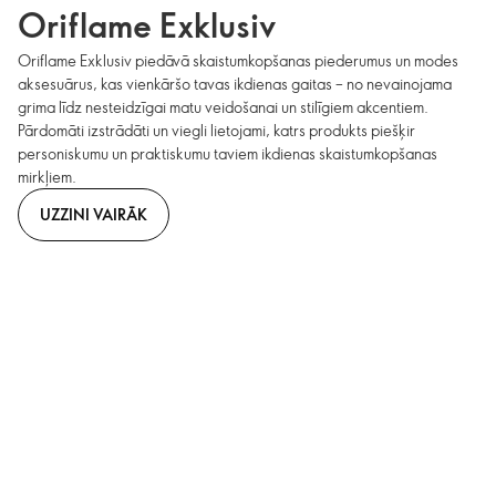
Oriflame Exklusiv
Oriflame Exklusiv piedāvā skaistumkopšanas piederumus un modes
aksesuārus, kas vienkāršo tavas ikdienas gaitas – no nevainojama
grima līdz nesteidzīgai matu veidošanai un stilīgiem akcentiem.
Pārdomāti izstrādāti un viegli lietojami, katrs produkts piešķir
personiskumu un praktiskumu taviem ikdienas skaistumkopšanas
mirkļiem.
UZZINI VAIRĀK