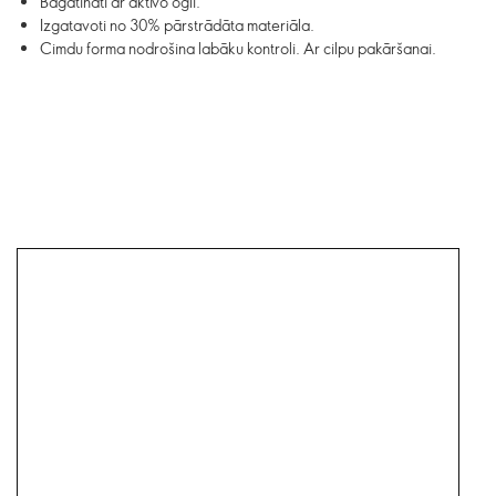
Bagātināti ar aktīvo ogli.
Izgatavoti no 30% pārstrādāta materiāla.
Cimdu forma nodrošina labāku kontroli. Ar cilpu pakāršanai.