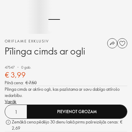
ORIFLAME EXKLUSIV
Pīlinga cimds ar ogli
47547
0 gab.
€ 3,99
Pilnā cena:
€ 7,50
Pīlinga cimds ar aktīvo ogli, kas pazīstama ar savu dabīgo attīrošo
iedarbību.
Vairāk
PIEVIENOT GROZAM
Zemākā cena pēdējo 30 dienu laikā pirms pašreizējās cenas: €
2,69