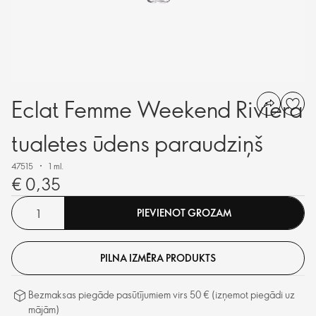
Eclat Femme Weekend Riviera
tualetes ūdens paraudziņš
47515
1 ml.
€ 0,35
PIEVIENOT GROZAM
PILNA IZMĒRA PRODUKTS
Bezmaksas piegāde pasūtījumiem virs 50 € (izņemot piegādi uz
mājām)