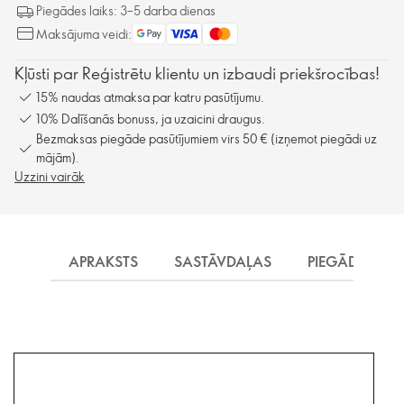
Piegādes laiks: 3–5 darba dienas
Maksājuma veidi:
Kļūsti par Reģistrētu klientu un izbaudi priekšrocības!
15% naudas atmaksa par katru pasūtījumu.
10% Dalīšanās bonuss, ja uzaicini draugus.
Bezmaksas piegāde pasūtījumiem virs 50 € (izņemot piegādi uz
mājām).
Uzzini vairāk
APRAKSTS
SASTĀVDAĻAS
PIEGĀDE