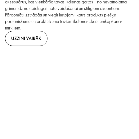
aksesuārus, kas vienkāršo tavas ikdienas gaitas – no nevainojama
grima līdz nesteidzīgai matu veidošanai un stilīgiem akcentiem.
Pārdomāti izstrādāti un viegli lietojami, katrs produkts piešķir
personiskumu un praktiskumu taviem ikdienas skaistumkopšanas
mirkļiem.
UZZINI VAIRĀK