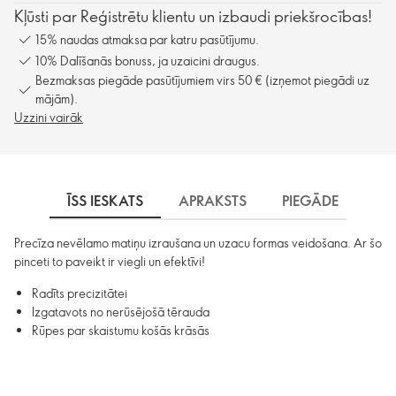
Kļūsti par Reģistrētu klientu un izbaudi priekšrocības!
15% naudas atmaksa par katru pasūtījumu.
10% Dalīšanās bonuss, ja uzaicini draugus.
Bezmaksas piegāde pasūtījumiem virs 50 € (izņemot piegādi uz
mājām).
Uzzini vairāk
ĪSS IESKATS
APRAKSTS
PIEGĀDE
Precīza nevēlamo matiņu izraušana un uzacu formas veidošana. Ar šo
pinceti to paveikt ir viegli un efektīvi!
Radīts precizitātei
Izgatavots no nerūsējošā tērauda
Rūpes par skaistumu košās krāsās