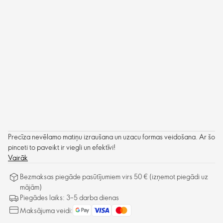
Precīza nevēlamo matiņu izraušana un uzacu formas veidošana. Ar šo
pinceti to paveikt ir viegli un efektīvi!
Vairāk
Bezmaksas piegāde pasūtījumiem virs 50 € (izņemot piegādi uz
mājām)
Piegādes laiks: 3–5 darba dienas
Maksājuma veidi: