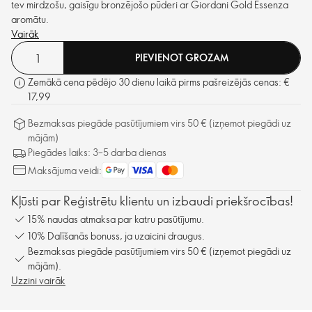
tev mirdzošu, gaisīgu bronzējošo pūderi ar Giordani Gold Essenza
aromātu.
Vairāk
PIEVIENOT GROZAM
Zemākā cena pēdējo 30 dienu laikā pirms pašreizējās cenas: €
17,99
Bezmaksas piegāde pasūtījumiem virs 50 € (izņemot piegādi uz
mājām)
Piegādes laiks: 3–5 darba dienas
Maksājuma veidi:
Kļūsti par Reģistrētu klientu un izbaudi priekšrocības!
15% naudas atmaksa par katru pasūtījumu.
10% Dalīšanās bonuss, ja uzaicini draugus.
Bezmaksas piegāde pasūtījumiem virs 50 € (izņemot piegādi uz
mājām).
Uzzini vairāk