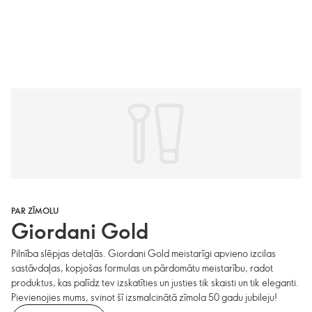
PAR ZĪMOLU
Giordani Gold
Pilnība slēpjas detaļās. Giordani Gold meistarīgi apvieno izcilas
sastāvdaļas, kopjošas formulas un pārdomātu meistarību, radot
produktus, kas palīdz tev izskatīties un justies tik skaisti un tik eleganti.
Pievienojies mums, svinot šī izsmalcinātā zīmola 50 gadu jubileju!