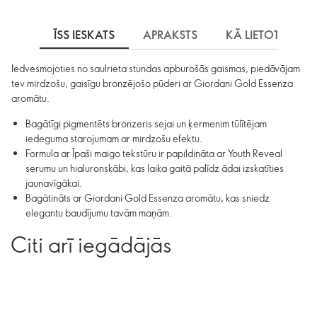
ĪSS IESKATS
APRAKSTS
KĀ LIETOT
S
Iedvesmojoties no saulrieta stundas apburošās gaismas, piedāvājam
tev mirdzošu, gaisīgu bronzējošo pūderi ar Giordani Gold Essenza
aromātu.
Bagātīgi pigmentēts bronzeris sejai un ķermenim tūlītējam
iedeguma starojumam ar mirdzošu efektu.
Formula ar Īpaši maigo tekstūru ir papildināta ar Youth Reveal
serumu un hialuronskābi, kas laika gaitā palīdz ādai izskatīties
jaunavīgākai.
Bagātināts ar Giordani Gold Essenza aromātu, kas sniedz
elegantu baudījumu tavām maņām.
Citi arī iegādājās