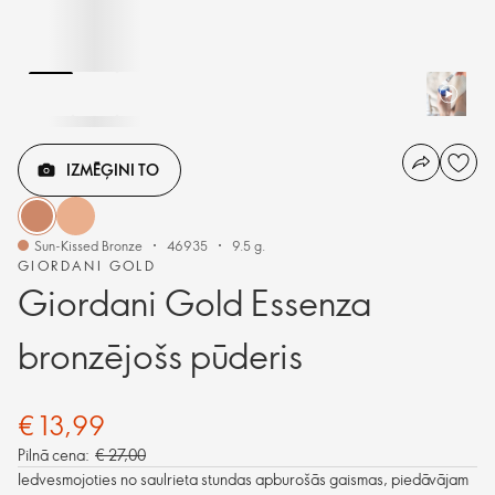
IZMĒĢINI TO
Sun-Kissed Bronze
46935
9.5 g.
GIORDANI GOLD
Giordani Gold Essenza
bronzējošs pūderis
€ 13,99
Pilnā cena:
€ 27,00
Iedvesmojoties no saulrieta stundas apburošās gaismas, piedāvājam