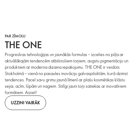
PAR ZĪMOLU
THE ONE
Progresīvas tehnoloģijas un jaunākās formulas – izcelies no pūļa ar
aktuālākajām tendencēm atbilstošiem toņiem, augstu pigmentāciju un
produktiem ar moderna dizaina iepakojumu. THE ONE ir veidots
Stokholmā – vienā no pasaules inovāciju galvaspilsētām, kurā dzimst
tendences. Pacel savu grimu jaunā līmenī ar plašu kosmētikas klāstu
sejai, acīm, lūpām un nagiem. Stilīgi jauni toņi satiekas ar inovatīviem
formātiem. Aiziet!
UZZINI VAIRĀK