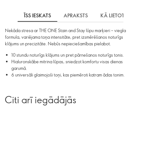
ĪSS IESKATS
APRAKSTS
KĀ LIETOT
S
Nekāda stresa ar THE ONE Stain and Stay lūpu marķieri – viegla
formula, variējama toņa intensitāte, pret izsmērēšanos noturīgs
klājums un precizitāte. Nebūs nepieciešamības pielabot.
10 stundu noturīgs klājums un pret pārnešanos noturīgs tonis.
Hialuronskābe mitrina lūpas, sniedzot komfortu visas dienas
garumā.
6 universāli glaimojoši toņi, kas piemēroti katram ādas tonim.
Citi arī iegādājās