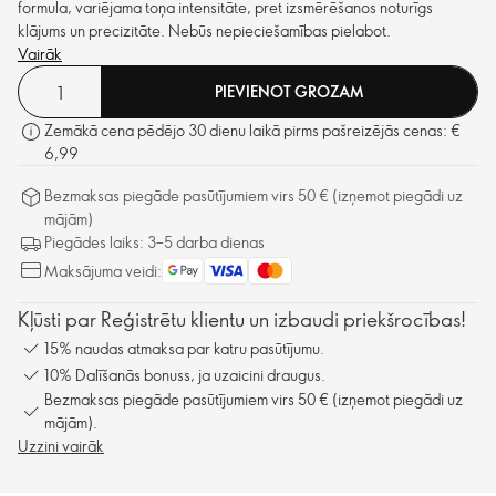
formula, variējama toņa intensitāte, pret izsmērēšanos noturīgs
klājums un precizitāte. Nebūs nepieciešamības pielabot.
Vairāk
PIEVIENOT GROZAM
Zemākā cena pēdējo 30 dienu laikā pirms pašreizējās cenas: €
6,99
Bezmaksas piegāde pasūtījumiem virs 50 € (izņemot piegādi uz
mājām)
Piegādes laiks: 3–5 darba dienas
Maksājuma veidi:
Kļūsti par Reģistrētu klientu un izbaudi priekšrocības!
15% naudas atmaksa par katru pasūtījumu.
10% Dalīšanās bonuss, ja uzaicini draugus.
Bezmaksas piegāde pasūtījumiem virs 50 € (izņemot piegādi uz
mājām).
Uzzini vairāk