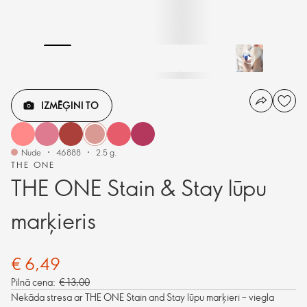
IZMĒĢINI TO
Nude
46888
2.5 g.
THE ONE
THE ONE Stain & Stay lūpu
marķieris
€ 6,49
Pilnā cena:
€ 13,00
Nekāda stresa ar THE ONE Stain and Stay lūpu marķieri – viegla