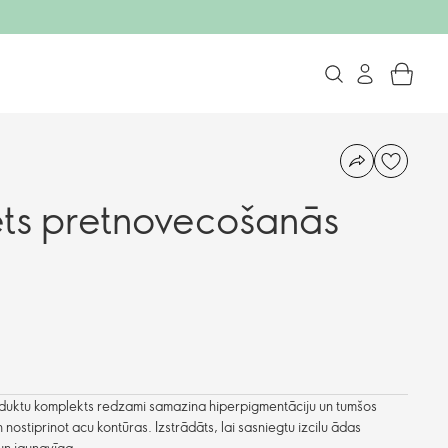
ēts pretnovecošanās
ktu komplekts redzami samazina hiperpigmentāciju un tumšos
nostiprinot acu kontūras. Izstrādāts, lai sasniegtu izcilu ādas
 un jaunavīga.