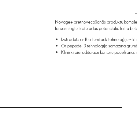
Novage+ pretnovecošanās produktu komplekts 
lai sasniegtu izcilu ādas potenciālu, lai tā b
Izstrādāts ar Bio Lumilock tehnoloģiju – k
Oripeptide-3 tehnoloģija samazina grumb
Klīniski pierādīta acu kontūru pacelšana,