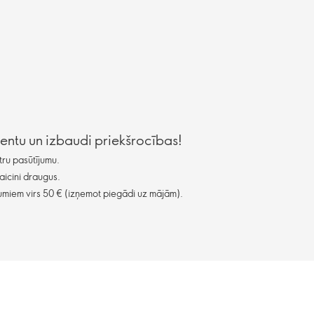
lientu un izbaudi priekšrocības!
ru pasūtījumu.
aicini draugus.
miem virs 50 € (izņemot piegādi uz mājām).