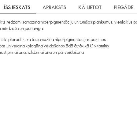
ĪSS IESKATS
APRAKSTS
KĀ LIETOT
PIEGĀDE
redzami samazina hiperpigmentāciju un tumšos plankumus, vienlaikus paceļ
ūtu mirdzoša un jaunavīga.
līniski pierādīts, ka tā samazina hiperpigmentācijas pazīmes
as un veicina kolagēna veidošanos ādā ātrāk kā C vitamīns
 nostiprināšana, izlīdzināšana un pārveidošana