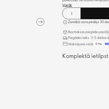
Vairāk
Zemākā cena pēdējo 30 dien
Bezmaksas piegāde pasūtīju
Piegādes laiks: 3–5 darba d
Maksājuma veidi:
Komplektā ietilpst