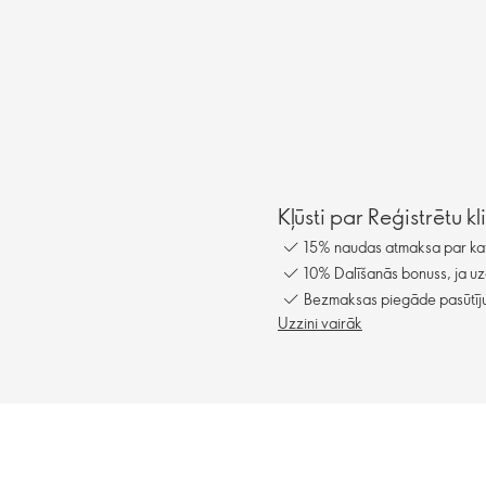
Kļūsti par Reģistrētu k
15% naudas atmaksa par kat
10% Dalīšanās bonuss, ja uz
Bezmaksas piegāde pasūtīju
Uzzini vairāk