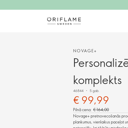
NOVAGE+
Personaliz
komplekts
46844
5 gab.
€ 99,99
Pilnā cena:
€ 164,00
Novage+ pretnovecošanās produ
plankumus, vienlaikus paceļot un 
potenciālu, lai tā būtu mirdzoša