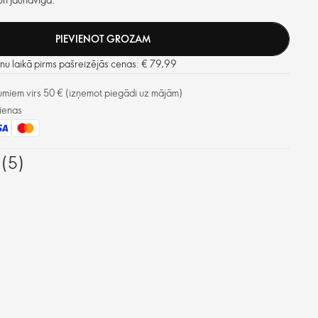
PIEVIENOT GROZAM
u laikā pirms pašreizējās cenas: € 79,99
miem virs 50 € (izņemot piegādi uz mājām)
ienas
 (5)