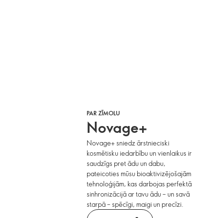
PAR ZĪMOLU
Novage+
Novage+ sniedz ārstnieciski
kosmētisku iedarbību un vienlaikus ir
saudzīgs pret ādu un dabu,
pateicoties mūsu bioaktivizējošajām
tehnoloģijām, kas darbojas perfektā
sinhronizācijā ar tavu ādu – un savā
starpā – spēcīgi, maigi un precīzi.