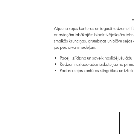
Atjauno sejas kontūras un iegūsti redzamu lif
ar astoņām labākajām bioaktivējošajām tehnol
smalkās krunciņas, grumbiņas un blāvu sejas ād
jau pēc divām nedēļām.
Paceļ, izlīdzina un savelk noslīdējušu ādu
Redzami uzlabo ādas izskatu jau no pirmā
Padara sejas kontūras stingrākas un iztei