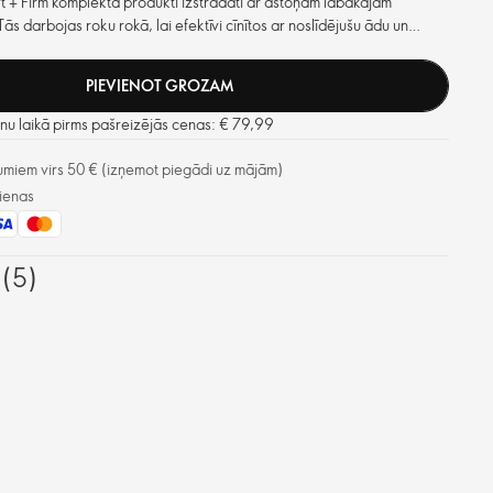
t + Firm komplekta produkti izstrādāti ar astoņām labākajām
s darbojas roku rokā, lai efektīvi cīnītos ar noslīdējušu ādu un
mes kā smalkās krunciņas, grumbiņas un blāvu sejas ādas toni.
izskatās tvirtākas, stingrākas, paceltākas un izteiktākas. Rezultāti ir
PIEVIENOT GROZAM
.
u laikā pirms pašreizējās cenas: € 79,99
miem virs 50 € (izņemot piegādi uz mājām)
ienas
 (5)