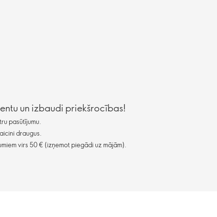
lientu un izbaudi priekšrocības!
ru pasūtījumu.
aicini draugus.
miem virs 50 € (izņemot piegādi uz mājām).