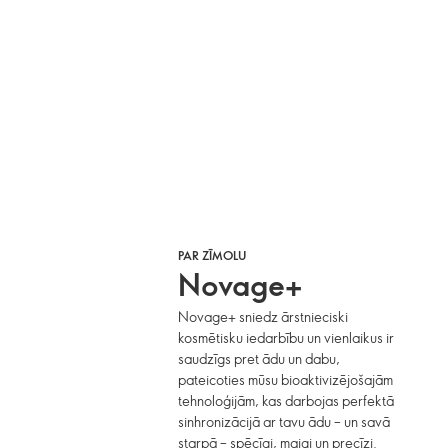
PAR ZĪMOLU
Novage+
Novage+ sniedz ārstnieciski
kosmētisku iedarbību un vienlaikus ir
saudzīgs pret ādu un dabu,
pateicoties mūsu bioaktivizējošajām
tehnoloģijām, kas darbojas perfektā
sinhronizācijā ar tavu ādu – un savā
starpā – spēcīgi, maigi un precīzi.