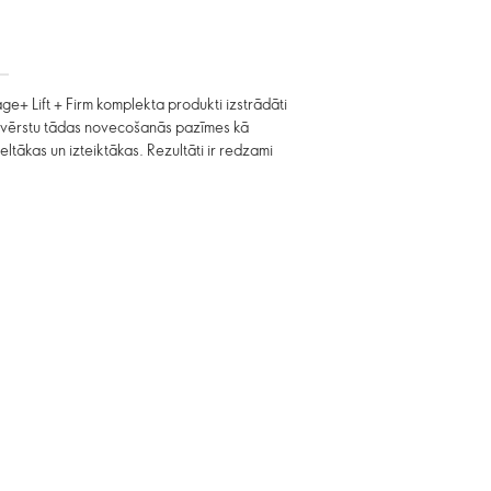
ge+ Lift + Firm komplekta produkti izstrādāti
 novērstu tādas novecošanās pazīmes kā
eltākas un izteiktākas. Rezultāti ir redzami