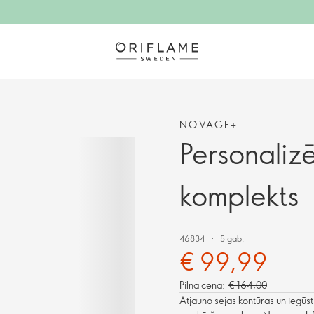
NOVAGE+
Personaliz
komplekts
46834
5 gab.
€ 99,99
Pilnā cena:
€ 164,00
Atjauno sejas kontūras un iegūst