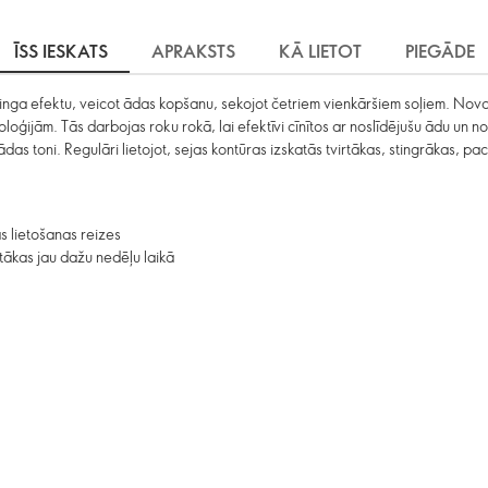
ĪSS IESKATS
APRAKSTS
KĀ LIETOT
PIEGĀDE
tinga efektu, veicot ādas kopšanu, sekojot četriem vienkāršiem soļiem. Nova
oģijām. Tās darbojas roku rokā, lai efektīvi cīnītos ar noslīdējušu ādu un
as toni. Regulāri lietojot, sejas kontūras izskatās tvirtākas, stingrākas, pac
s lietošanas reizes
ktākas jau dažu nedēļu laikā