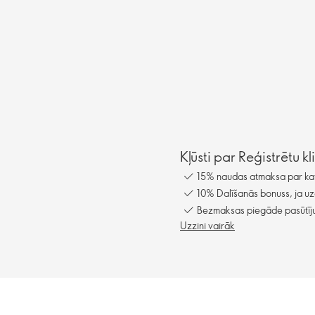
Kļūsti par Reģistrētu k
15% naudas atmaksa par kat
10% Dalīšanās bonuss, ja uz
Bezmaksas piegāde pasūtīju
Uzzini vairāk