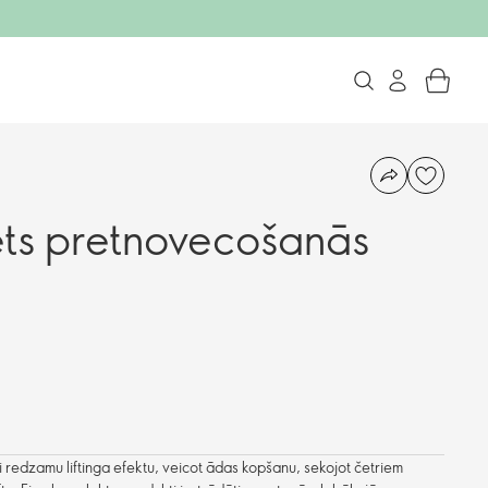
ēts pretnovecošanās
i redzamu liftinga efektu, veicot ādas kopšanu, sekojot četriem