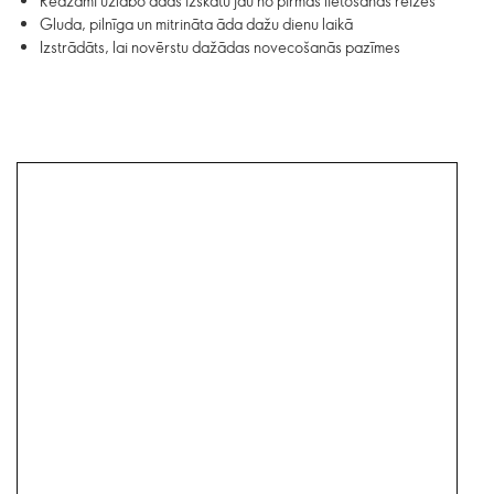
Redzami uzlabo ādas izskatu jau no pirmās lietošanas reizes
Gluda, pilnīga un mitrināta āda dažu dienu laikā
Izstrādāts, lai novērstu dažādas novecošanās pazīmes