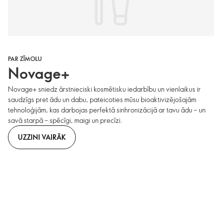
PAR ZĪMOLU
Novage+
Novage+ sniedz ārstnieciski kosmētisku iedarbību un vienlaikus ir
saudzīgs pret ādu un dabu, pateicoties mūsu bioaktivizējošajām
tehnoloģijām, kas darbojas perfektā sinhronizācijā ar tavu ādu – un
savā starpā – spēcīgi, maigi un precīzi.
UZZINI VAIRĀK