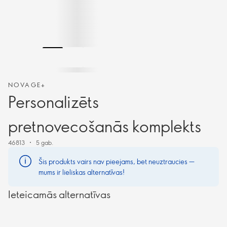
NOVAGE+
Personalizēts
pretnovecošanās komplekts
46813
5 gab.
Šis produkts vairs nav pieejams, bet neuztraucies —
mums ir lieliskas alternatīvas!
Ieteicamās alternatīvas