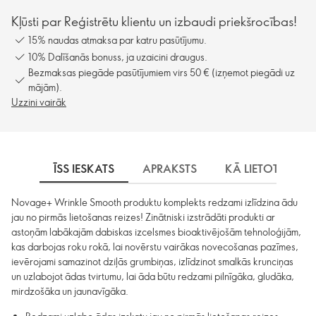
Kļūsti par Reģistrētu klientu un izbaudi priekšrocības!
15% naudas atmaksa par katru pasūtījumu.
10% Dalīšanās bonuss, ja uzaicini draugus.
Bezmaksas piegāde pasūtījumiem virs 50 € (izņemot piegādi uz
mājām).
Uzzini vairāk
ĪSS IESKATS
APRAKSTS
KĀ LIETOT
P
Novage+ Wrinkle Smooth produktu komplekts redzami izlīdzina ādu
jau no pirmās lietošanas reizes! Zinātniski izstrādāti produkti ar
astoņām labākajām dabiskas izcelsmes bioaktivējošām tehnoloģijām,
kas darbojas roku rokā, lai novērstu vairākas novecošanas pazīmes,
ievērojami samazinot dziļās grumbiņas, izlīdzinot smalkās krunciņas
un uzlabojot ādas tvirtumu, lai āda būtu redzami pilnīgāka, gludāka,
mirdzošāka un jaunavīgāka.