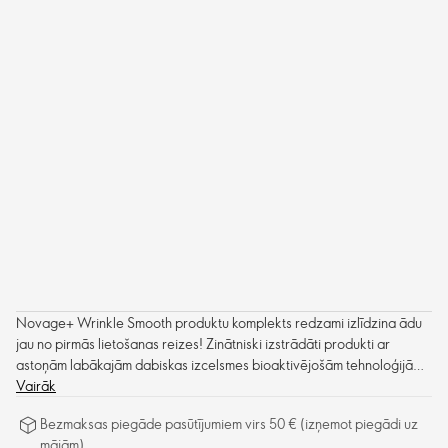
Novage+ Wrinkle Smooth produktu komplekts redzami izlīdzina ādu
jau no pirmās lietošanas reizes! Zinātniski izstrādāti produkti ar
astoņām labākajām dabiskas izcelsmes bioaktivējošām tehnoloģijām,
kas darbojas roku rokā, lai novērstu vairākas novecošanas pazīmes,
Vairāk
ievērojami samazinot dziļās grumbiņas, izlīdzinot smalkās krunciņas
Bezmaksas piegāde pasūtījumiem virs 50 € (izņemot piegādi uz
un uzlabojot ādas tvirtumu, lai āda būtu redzami pilnīgāka, gludāka,
mājām)