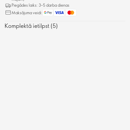
mirdzošāka un jaunavīgāka.
Piegādes laiks: 3–5 darba dienas
Maksājuma veidi:
Komplektā ietilpst (5)