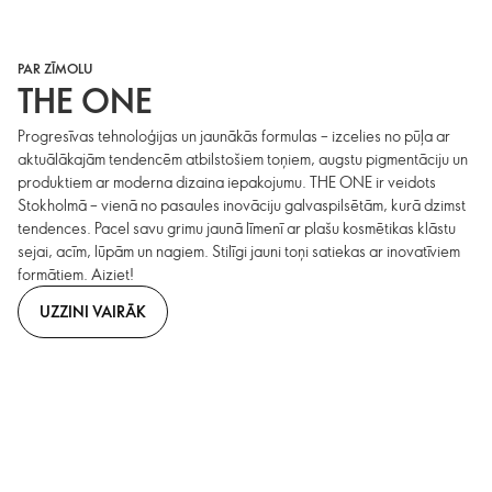
PAR ZĪMOLU
THE ONE
Progresīvas tehnoloģijas un jaunākās formulas – izcelies no pūļa ar
aktuālākajām tendencēm atbilstošiem toņiem, augstu pigmentāciju un
produktiem ar moderna dizaina iepakojumu. THE ONE ir veidots
Stokholmā – vienā no pasaules inovāciju galvaspilsētām, kurā dzimst
tendences. Pacel savu grimu jaunā līmenī ar plašu kosmētikas klāstu
sejai, acīm, lūpām un nagiem. Stilīgi jauni toņi satiekas ar inovatīviem
formātiem. Aiziet!
UZZINI VAIRĀK