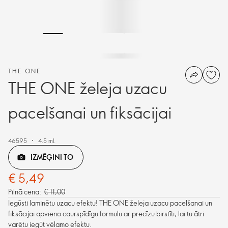
THE ONE
THE ONE želeja uzacu
pacelšanai un fiksācijai
46595
4.5 ml.
IZMĒĢINI TO
€ 5,49
Pilnā cena:
€ 11,00
Iegūsti laminētu uzacu efektu! THE ONE želeja uzacu pacelšanai un
fiksācijai apvieno caurspīdīgu formulu ar precīzu birstīti, lai tu ātri
varētu iegūt vēlamo efektu.