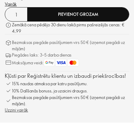
Vairāk
PIEVIENOT GROZAM
Zemākā cena pēdējo 30 dienu laikā pirms pašreizējās cenas: €
4,99
Bezmaksas piegāde pasūtījumiem virs 50 € (izņemot piegādi uz
mājām)
Piegādes laiks: 3–5 darba dienas
Maksājuma veidi:
Kļūsti par Reģistrētu klientu un izbaudi priekšrocības!
15% naudas atmaksa par katru pasūtījumu.
10% Dalīšanās bonuss, ja uzaicini draugus.
Bezmaksas piegāde pasūtījumiem virs 50 € (izņemot piegādi uz
mājām).
Uzzini vairāk