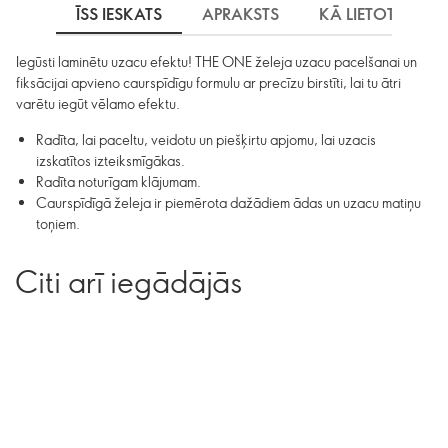
ĪSS IESKATS
APRAKSTS
KĀ LIETOT
S
Iegūsti laminētu uzacu efektu! THE ONE želeja uzacu pacelšanai un
fiksācijai apvieno caurspīdīgu formulu ar precīzu birstīti, lai tu ātri
varētu iegūt vēlamo efektu.
Radīta, lai paceltu, veidotu un piešķirtu apjomu, lai uzacis
izskatītos izteiksmīgākas.
Radīta noturīgam klājumam.
Caurspīdīgā želeja ir piemērota dažādiem ādas un uzacu matiņu
toņiem.
Citi arī iegādājās