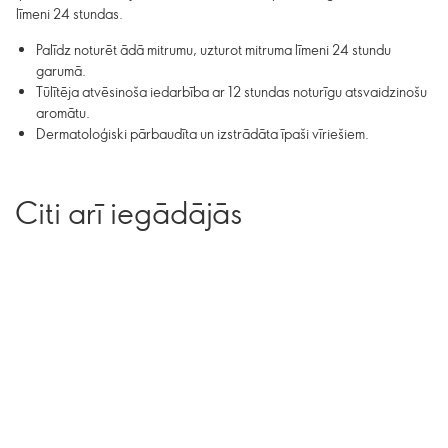
līmeni 24 stundas.
Palīdz noturēt ādā mitrumu, uzturot mitruma līmeni 24 stundu
garumā.
Tūlītēja atvēsinoša iedarbība ar 12 stundas noturīgu atsvaidzinošu
aromātu.
Dermatoloģiski pārbaudīta un izstrādāta īpaši vīriešiem.
Citi arī iegādājās