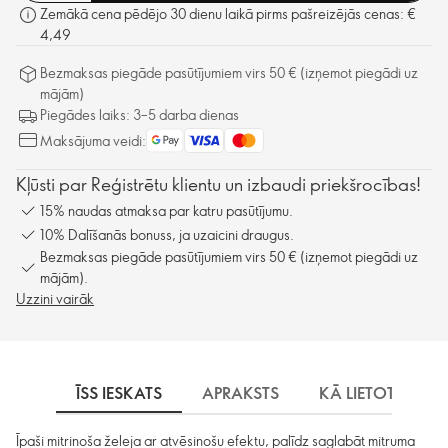
Zemākā cena pēdējo 30 dienu laikā pirms pašreizējās cenas: €
4,49
Bezmaksas piegāde pasūtījumiem virs 50 € (izņemot piegādi uz
mājām)
Piegādes laiks: 3–5 darba dienas
Maksājuma veidi:
Kļūsti par Reģistrētu klientu un izbaudi priekšrocības!
15% naudas atmaksa par katru pasūtījumu.
10% Dalīšanās bonuss, ja uzaicini draugus.
Bezmaksas piegāde pasūtījumiem virs 50 € (izņemot piegādi uz
mājām).
Uzzini vairāk
ĪSS IESKATS
APRAKSTS
KĀ LIETOT
S
Īpaši mitrinoša želeja ar atvēsinošu efektu, palīdz saglabāt mitruma