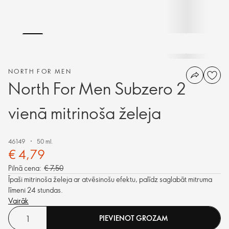
NORTH FOR MEN
North For Men Subzero 2
vienā mitrinoša želeja
46149
50 ml.
€ 4,79
Pilnā cena:
€ 7,50
Īpaši mitrinoša želeja ar atvēsinošu efektu, palīdz saglabāt mitruma
līmeni 24 stundas.
Vairāk
PIEVIENOT GROZAM