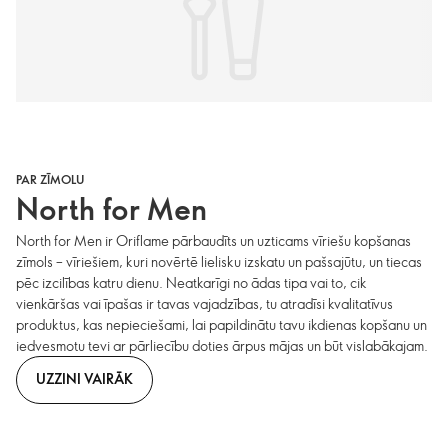
PAR ZĪMOLU
North for Men
North for Men ir Oriflame pārbaudīts un uzticams vīriešu kopšanas
zīmols – vīriešiem, kuri novērtē lielisku izskatu un pašsajūtu, un tiecas
pēc izcilības katru dienu. Neatkarīgi no ādas tipa vai to, cik
vienkāršas vai īpašas ir tavas vajadzības, tu atradīsi kvalitatīvus
produktus, kas nepieciešami, lai papildinātu tavu ikdienas kopšanu un
iedvesmotu tevi ar pārliecību doties ārpus mājas un būt vislabākajam.
UZZINI VAIRĀK