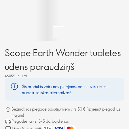
Scope Earth Wonder tualetes
ūdens paraudziņš
46059
1 ml.
Šis produkts vairs nav pieejams, bet neuztraucies —
mums ir lieliskas alternatīvas!
Bezmaksas piegāde pasūtījumiem virs 50 € (izņemot piegādi uz
mājām)
Piegādes laiks: 3–5 darba dienas
Maksājuma veidi: