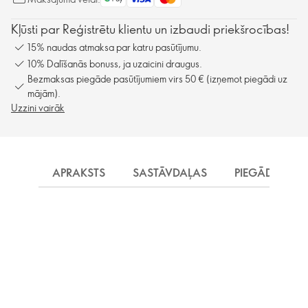
Kļūsti par Reģistrētu klientu un izbaudi priekšrocības!
15% naudas atmaksa par katru pasūtījumu.
10% Dalīšanās bonuss, ja uzaicini draugus.
Bezmaksas piegāde pasūtījumiem virs 50 € (izņemot piegādi uz
mājām).
Uzzini vairāk
APRAKSTS
SASTĀVDAĻAS
PIEGĀDE