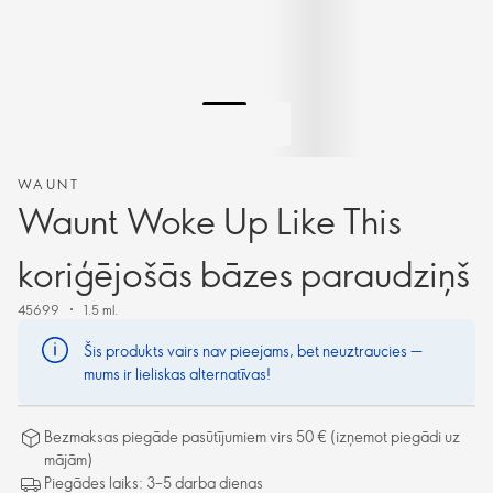
WAUNT
Waunt Woke Up Like This
koriģējošās bāzes paraudziņš
45699
1.5 ml.
Šis produkts vairs nav pieejams, bet neuztraucies —
mums ir lieliskas alternatīvas!
Bezmaksas piegāde pasūtījumiem virs 50 € (izņemot piegādi uz
mājām)
Piegādes laiks: 3–5 darba dienas