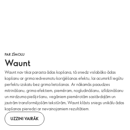
PAR ZĪMOLU
Waunt
Waunt nav tikai parasta ādas kopšana, tā sniedz vislabāko ādas
kopšanu ar grima iedvesmotu koriģēšanas efektu, lai acumirklī iegūtu
perfektu izskatu bez grima lietošanas. Ar nākamās paaudzes
mitrināšanu, grima efektiem, piemēram, nogludināšanu, izlīdzināšanu
un mirdzuma piešķiršanu, vegāniem piemērotām sastāvdaļām un
jautrām transformējošām tekstūrām, Waunt klāsts sniegs unikālu ādas
kopšanas pieredzi ar nevainojamiem rezultātiem.
UZZINI VAIRĀK