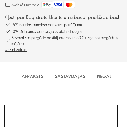
Maksājuma veidi:
Kļūsti par Reģistrētu klientu un izbaudi priekšrocības!
15% naudas atmaksa par katru pasūtījumu.
10% Dalīšanās bonuss, ja uzaicini draugus.
Bezmaksas piegāde pasūtījumiem virs 50 € (izņemot piegādi uz
mājām).
Uzzini vairāk
APRAKSTS
SASTĀVDAĻAS
PIEGĀDE