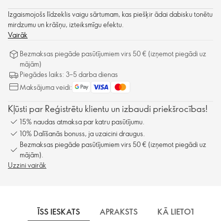
Izgaismojošs līdzeklis vaigu sārtumam, kas piešķir ādai dabisku tonētu
mirdzumu un krāšņu, izteiksmīgu efektu.
Vairāk
Bezmaksas piegāde pasūtījumiem virs 50 € (izņemot piegādi uz
mājām)
Piegādes laiks: 3–5 darba dienas
Maksājuma veidi:
Kļūsti par Reģistrētu klientu un izbaudi priekšrocības!
15% naudas atmaksa par katru pasūtījumu.
10% Dalīšanās bonuss, ja uzaicini draugus.
Bezmaksas piegāde pasūtījumiem virs 50 € (izņemot piegādi uz
mājām).
Uzzini vairāk
ĪSS IESKATS
APRAKSTS
KĀ LIETOT
S