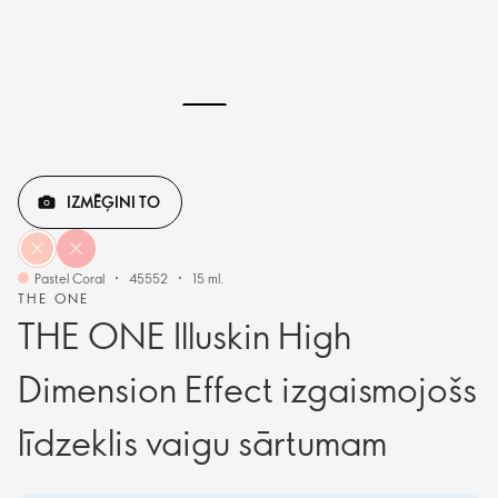
IZMĒĢINI TO
Pastel Coral
45552
15 ml.
THE ONE
THE ONE Illuskin High
Dimension Effect izgaismojošs
līdzeklis vaigu sārtumam