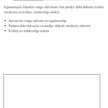
Izgaismojošs līdzeklis vaigu sārtumam, kas piešķir ādai dabisku tonētu
mirdzumu un krāšņu, izteiksmīgu efektu.
Apvienots vaigu sārtums un izgaismotājs
Padara āda starojošu un piešķir dabiski mirdzošu sārtumu
Krāšņs un izteiksmīgs izskats