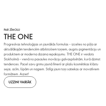
PAR ZĪMOLU
THE ONE
Progresīvas tehnoloģijas un jaunākās formulas – izcelies no pūļa ar
aktuālākajām tendencēm atbilstošiem toņiem, augstu pigmentāciju un
produktiem ar moderna dizaina iepakojumu. THE ONE ir veidots
Stokholmā – vienā no pasaules inovāciju galvaspilsētām, kurā dzimst
tendences. Pacel savu grimu jaunā līmenī ar plašu kosmētikas klāstu
sejai, acīm, lūpām un nagiem. Stilīgi jauni toņi satiekas ar inovatīviem
formātiem. Aiziet!
UZZINI VAIRĀK