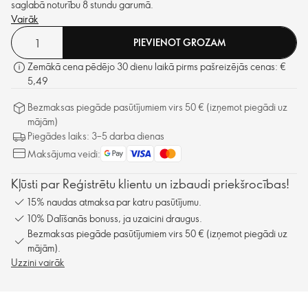
saglabā noturību 8 stundu garumā.
Vairāk
PIEVIENOT GROZAM
Zemākā cena pēdējo 30 dienu laikā pirms pašreizējās cenas: €
5,49
Bezmaksas piegāde pasūtījumiem virs 50 € (izņemot piegādi uz
mājām)
Piegādes laiks: 3–5 darba dienas
Maksājuma veidi:
Kļūsti par Reģistrētu klientu un izbaudi priekšrocības!
15% naudas atmaksa par katru pasūtījumu.
10% Dalīšanās bonuss, ja uzaicini draugus.
Bezmaksas piegāde pasūtījumiem virs 50 € (izņemot piegādi uz
mājām).
Uzzini vairāk