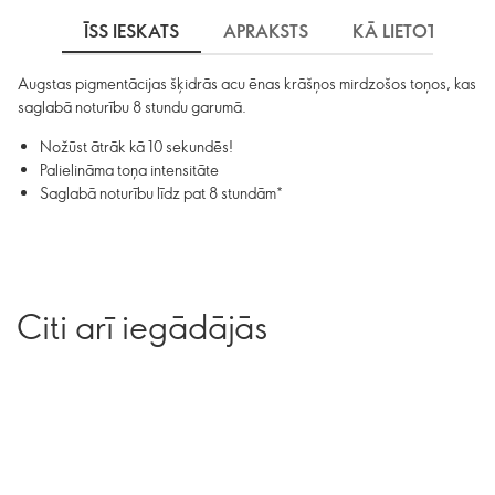
ĪSS IESKATS
APRAKSTS
KĀ LIETOT
S
Augstas pigmentācijas šķidrās acu ēnas krāšņos mirdzošos toņos, kas
saglabā noturību 8 stundu garumā.
Nožūst ātrāk kā 10 sekundēs!
Palielināma toņa intensitāte
Saglabā noturību līdz pat 8 stundām*
Citi arī iegādājās