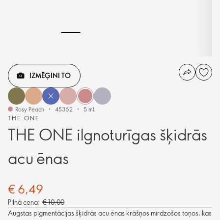
IZMĒĢINI TO
Rosy Peach
45362
5 ml.
THE ONE
THE ONE ilgnoturīgas šķidrās
acu ēnas
€ 6,49
Pilnā cena:
€ 10,00
Augstas pigmentācijas šķidrās acu ēnas krāšņos mirdzošos toņos, kas