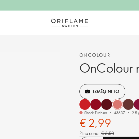
ONCOLOUR
OnColour m
IZMĒĢINI TO
Shock Fuchsia
43637
2.5 
€ 2,99
Pilnā cena:
€ 6,50