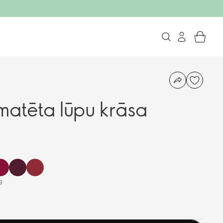
atēta lūpu krāsa
g.