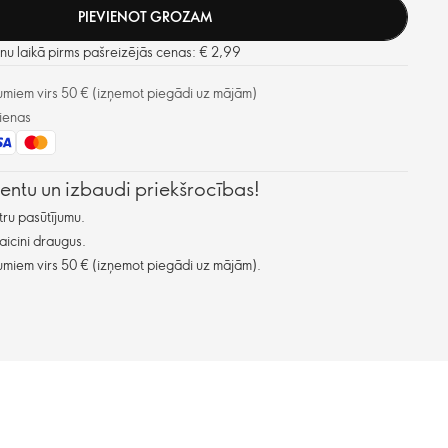
PIEVIENOT GROZAM
u laikā pirms pašreizējās cenas: € 2,99
miem virs 50 € (izņemot piegādi uz mājām)
ienas
lientu un izbaudi priekšrocības!
ru pasūtījumu.
aicini draugus.
miem virs 50 € (izņemot piegādi uz mājām).