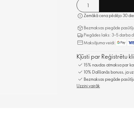
Zemākā cena pēdējo 30 dien
Bezmaksas piegāde pasūtīju
Piegādes laiks: 3–5 darba d
Maksājuma veidi:
Kļūsti par Reģistrētu k
15% naudas atmaksa par kat
10% Dalīšanās bonuss, ja uz
Bezmaksas piegāde pasūtīju
Uzzini vairāk