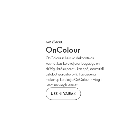
PAR ZĪMOLU
OnColour
OnColour ir lieliska dekoratīvās
kosmētikas kolekcija ar bagātīgu un
dzīvīgu krāsu paleti, kas spēj acumirklī
uzlabot garastāvokli. Tava jaunā
make-up kolekcija OnColour – viegli
lietot un viegli iemīlēt!
UZZINI VAIRĀK