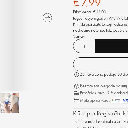
€ 7,99
Pilnā cena:
€ 12,00
Iegūsti apjomīgas un WOW efekta
Klīniski pierādīts tūlītēji redz
nodrošina noturību līdz pat 8 st
Vairāk
Zemākā cena pēdējo 30 dien
Bezmaksas piegāde pasūtīju
Piegādes laiks: 3–5 darba d
Maksājuma veidi:
Kļūsti par Reģistrētu k
15% naudas atmaksa par kat