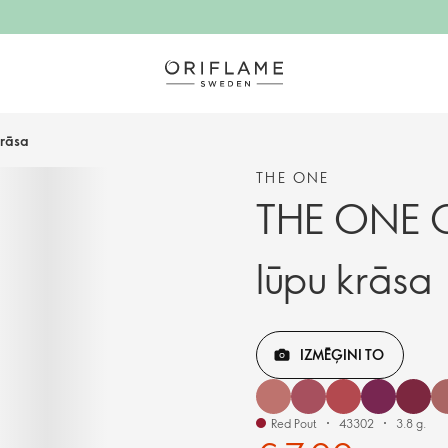
krāsa
THE ONE
THE ONE Co
lūpu krāsa
IZMĒĢINI TO
Red Pout
43302
3.8 g.