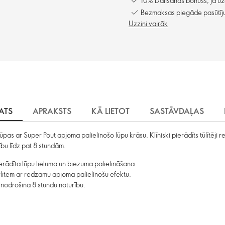
10% Dalīšanās bonuss, ja uz
Bezmaksas piegāde pasūtīju
Uzzini vairāk
KATS
APRAKSTS
KĀ LIETOT
SASTĀVDAĻAS
as ar Super Pout apjoma palielinošo lūpu krāsu. Klīniski pierādīts tūlītēji 
bu līdz pat 8 stundām.
ierādīta lūpu lieluma un biezuma palielināšana
lītēm ar redzamu apjoma palielinošu efektu.
, nodrošina 8 stundu noturību.