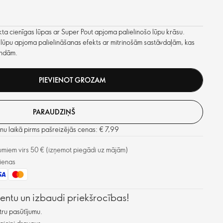
 cienīgas lūpas ar Super Pout apjoma palielinošo lūpu krāsu.
ams lūpu apjoma palielināšanas efekts ar mitrinošām sastāvdaļām, kas
undām.
PIEVIENOT GROZAM
PARAUDZIŅŠ
u laikā pirms pašreizējās cenas: € 7,99
miem virs 50 € (izņemot piegādi uz mājām)
ienas
lientu un izbaudi priekšrocības!
ru pasūtījumu.