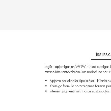
ĪSS IES
Iegūsti apjomīgas un WOW efekta cienīgas lūp
mitrinošām sastāvdaļām, kas nodrošina noturī
Apjomu palielinoša lūpu krāsa – klīniski p
Krēmīga formula no zvaigznes formas pēr
Intensīvi pigmenti, mitrinošas sastāvdaļas