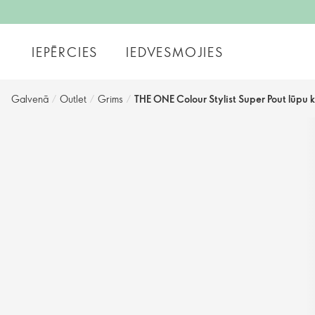
IEPĒRCIES
IEDVESMOJIES
Galvenā
/
Outlet
/
Grims
/
THE ONE Colour Stylist Super Pout lūpu 