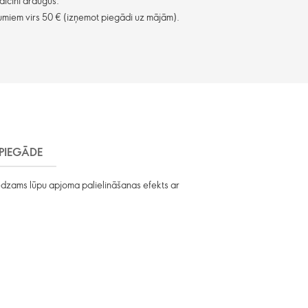
aicini draugus.
miem virs 50 € (izņemot piegādi uz mājām).
PIEGĀDE
redzams lūpu apjoma palielināšanas efekts ar