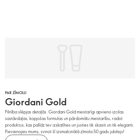
PAR ZĪMOLU
Giordani Gold
Pilnība slēpjas detaļās. Giordani Gold meistarīgi apvieno izcilas
sastāvdaļas, kopjošas formulas un pārdomātu meistarību, radot
produktus, kas palīdz tev izskatīties un justies tik skaisti un tik eleganti.
Pievienojies mums, svinot šī izsmalcinātā zīmola 50 gadu jubileju!