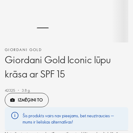
GIORDANI GOLD
Giordani Gold Iconic lūpu
krāsa ar SPF 15
42325
3.8 g.
IZMĒĢINI TO
Šis produkts vairs nav pieejams, bet neuztraucies —
mums ir lieliskas alternatīvas!