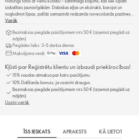
Noturīgs tonis ar vienu kustību – satīnmaigs klājums, kas liek lūpām
izskatīties jaunavīgākām. Dabiskas eļļas un ekstrakti, barojot un
nogludinot lūpas, palīdz samazināt redzamās novecošanās pazīmes.
SPF 15.
Vairāk
Bezmaksas piegāde pasūtījumiem virs 50 € (izņemot piegādi uz
mājām)
Piegādes laiks: 3–5 darba dienas
Maksājuma veidi:
Kļūsti par Reģistrētu klientu un izbaudi priekšrocības!
15% naudas atmaksa par katru pasūtījumu.
10% Dalīšanās bonuss, ja uzaicini draugus.
Bezmaksas piegāde pasūtījumiem virs 50 € (izņemot piegādi uz
mājām).
Uzzini vairāk
ĪSS IESKATS
APRAKSTS
KĀ LIETOT
S