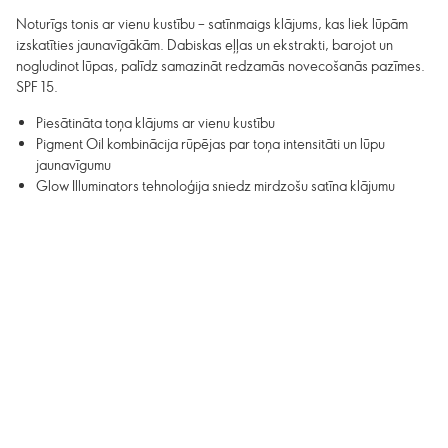
Noturīgs tonis ar vienu kustību – satīnmaigs klājums, kas liek lūpām
izskatīties jaunavīgākām. Dabiskas eļļas un ekstrakti, barojot un
nogludinot lūpas, palīdz samazināt redzamās novecošanās pazīmes.
SPF 15.
Piesātināta toņa klājums ar vienu kustību
Pigment Oil kombinācija rūpējas par toņa intensitāti un lūpu
jaunavīgumu
Glow Illuminators tehnoloģija sniedz mirdzošu satīna klājumu