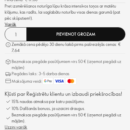
Pret izsmērēšanos noturīga lūpu krāsa intensīvos toņos ar matētu
klājumu, kas radīts, lai saglabātu noturību visas dienas garumā (pat
pēc skūpstiem!).
Vairāk
PIEVIENOT GROZAM
Zemākā cena pēdējo 30 dienu laikā pirms pašreizējās cenas: €
7,64
Bezmaksas piegāde pasūtījumiem virs 50 € (izņemot piegādi uz
mājām)
Piegādes laiks: 3–5 darba dienas
Maksājuma veidi:
Kļūsti par Reģistrētu klientu un izbaudi priekšrocības!
15% naudas atmaksa par katru pasūtījumu.
10% Dalīšanās bonuss, ja uzaicini draugus.
Bezmaksas piegāde pasūtījumiem virs 50 € (izņemot piegādi uz
mājām).
Uzzini vairāk