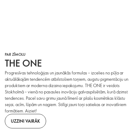
PAR ZĪMOLU
THE ONE
Progresīvas tehnoloģijas un jaunākās formulas – izcelies no pūļa ar
aktuālākajām tendencēm atbilstošiem toņiem, augstu pigmentāciju un
produktiem ar moderna dizaina iepakojumu. THE ONE ir veidots
Stokholmā – vienā no pasaules inovāciju galvaspilsētām, kurā dzimst
tendences. Pacel savu grimu jaunā līmenī ar plašu kosmētikas klāstu
sejai, acīm, lūpām un nagiem. Stilīgi jauni toņi satiekas ar inovatīviem
formātiem. Aiziet!
UZZINI VAIRĀK