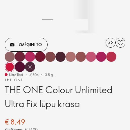
IZMĒĢINI TO
Ultra Red
41804
3.5 g.
THE ONE
THE ONE Colour Unlimited
Ultra Fix lūpu krāsa
€ 8,49
Pilnā cena:
€ 17,00