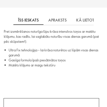
ĪSS IESKATS
APRAKSTS
KĀ LIETOT
S
Pret izsmērēšanos noturīga lūpu krāsa intensīvos toņos ar matētu
klājumu, kas radīts, lai saglabātu noturību visas dienas garumā (pat
pēc skūpstiem!).
Ultra Fix tehnoloģija – lai krāsa noturētos uz lūpām visas dienas
garumā
Gaisīga formula īpaši piesātinātos toņos
Matēts klājums ar maigu tekstūru