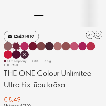
IZMĒĢINI TO
Ultra Raspberry
41800
3.5 g.
THE ONE
THE ONE Colour Unlimited
Ultra Fix lūpu krāsa
€ 8,49
Pilnā cena:
€ 17,00