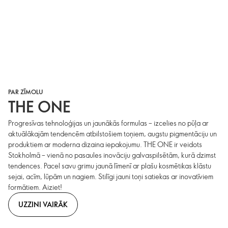
PAR ZĪMOLU
THE ONE
Progresīvas tehnoloģijas un jaunākās formulas – izcelies no pūļa ar
aktuālākajām tendencēm atbilstošiem toņiem, augstu pigmentāciju un
produktiem ar moderna dizaina iepakojumu. THE ONE ir veidots
Stokholmā – vienā no pasaules inovāciju galvaspilsētām, kurā dzimst
tendences. Pacel savu grimu jaunā līmenī ar plašu kosmētikas klāstu
sejai, acīm, lūpām un nagiem. Stilīgi jauni toņi satiekas ar inovatīviem
formātiem. Aiziet!
UZZINI VAIRĀK