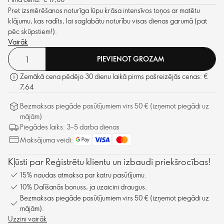
Pret izsmērēšanos noturīga lūpu krāsa intensīvos toņos ar matētu
klājumu, kas radīts, lai saglabātu noturību visas dienas garumā (pat
pēc skūpstiem!).
Vairāk
PIEVIENOT GROZAM
Zemākā cena pēdējo 30 dienu laikā pirms pašreizējās cenas: €
7,64
Bezmaksas piegāde pasūtījumiem virs 50 € (izņemot piegādi uz
mājām)
Piegādes laiks: 3–5 darba dienas
Maksājuma veidi:
Kļūsti par Reģistrētu klientu un izbaudi priekšrocības!
15% naudas atmaksa par katru pasūtījumu.
10% Dalīšanās bonuss, ja uzaicini draugus.
Bezmaksas piegāde pasūtījumiem virs 50 € (izņemot piegādi uz
mājām).
Uzzini vairāk