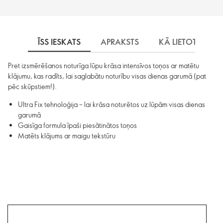
ĪSS IESKATS
APRAKSTS
KĀ LIETOT
S
Pret izsmērēšanos noturīga lūpu krāsa intensīvos toņos ar matētu
klājumu, kas radīts, lai saglabātu noturību visas dienas garumā (pat
pēc skūpstiem!).
Ultra Fix tehnoloģija – lai krāsa noturētos uz lūpām visas dienas
garumā
Gaisīga formula īpaši piesātinātos toņos
Matēts klājums ar maigu tekstūru